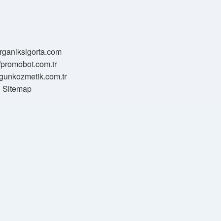
/organiksigorta.com
//promobot.com.tr
zgunkozmetik.com.tr
Sitemap