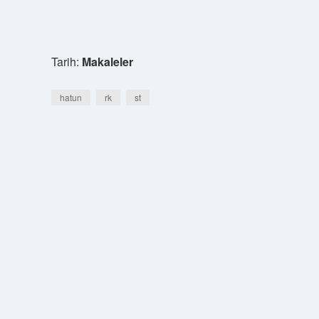
Tarih:
Makaleler
hatun
rk
st