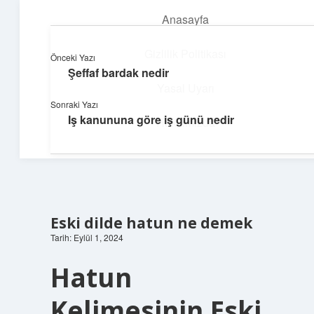
Anasayfa
menüyü
aç
Gizlilik Politikası
Önceki Yazı
Şeffaf bardak nedir
Süper Bilgi Durağı
Yasal Uyarı
Sonraki Yazı
Enerji dolu bilgilerle tanış!
Iş kanununa göre iş günü nedir
Hakkımızda
Eski dilde hatun ne demek
Tarih: Eylül 1, 2024
Hatun
Kelimesinin Eski