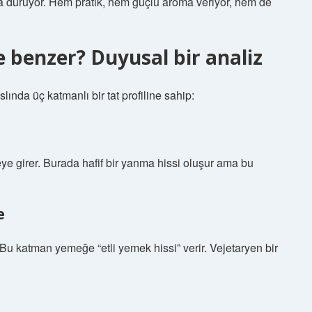
a duruyor. Hem pratik, hem güçlü aroma veriyor, hem de
e benzer? Duyusal bir analiz
ında üç katmanlı bir tat profiline sahip:
e girer. Burada hafif bir yanma hissi oluşur ama bu
e
u katman yemeğe “etli yemek hissi” verir. Vejetaryen bir