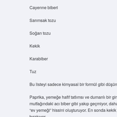
Cayenne biberi
Sarımsak tozu
Soğan tozu
Kekik
Karabiber
Tuz
Bu listeyi sadece kimyasal bir formül gibi düşü
Paprika, yemeğe hafif tatlımsı ve dumanlı bir gir
mutfağındaki acı biber gibi yakıp geçmiyor, daha 
“ev yemeği” hissini oluşturuyor. En sonda kekik v
bırakıyor.