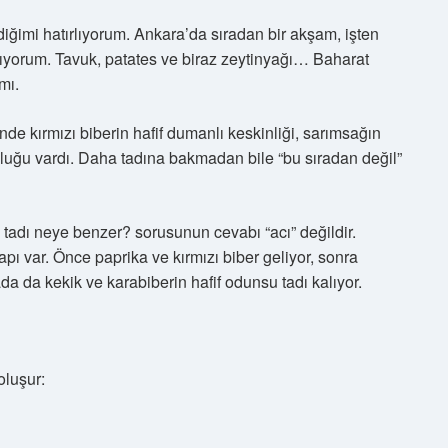
ediğimi hatırlıyorum. Ankara’da sıradan bir akşam, işten
yorum. Tavuk, patates ve biraz zeytinyağı… Baharat
mı.
de kırmızı biberin hafif dumanlı keskinliği, sarımsağın
ukluğu vardı. Daha tadına bakmadan bile “bu sıradan değil”
 tadı neye benzer? sorusunun cevabı “acı” değildir.
pı var. Önce paprika ve kırmızı biber geliyor, sonra
a da kekik ve karabiberin hafif odunsu tadı kalıyor.
oluşur: