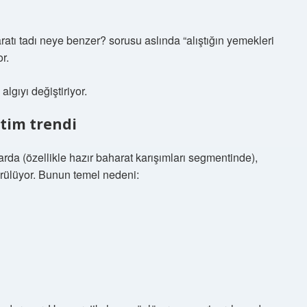
ratı tadı neye benzer? sorusu aslında “alıştığın yemekleri
r.
gıyı değiştiriyor.
etim trendi
arda (özellikle hazır baharat karışımları segmentinde),
örülüyor. Bunun temel nedeni: