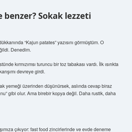
e benzer? Sokak lezzeti
d dükkanında “Kajun patates” yazısını görmüştüm. O
ildi. Denedim.
stünde kırmızımsı turuncu bir toz tabakası vardı. İlk ısırıkta
karışımı devreye girdi.
kak yemeği üzerinden düşünürsek, aslında cevap biraz
nu” gibi olur. Ama birebir kopya değil. Daha rustik, daha
şımıza çıkıyor: fast food zincirlerinde ve evde deneme