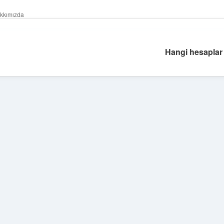
kkımızda
Hangi hesaplar 
Sidebar
betexper giri