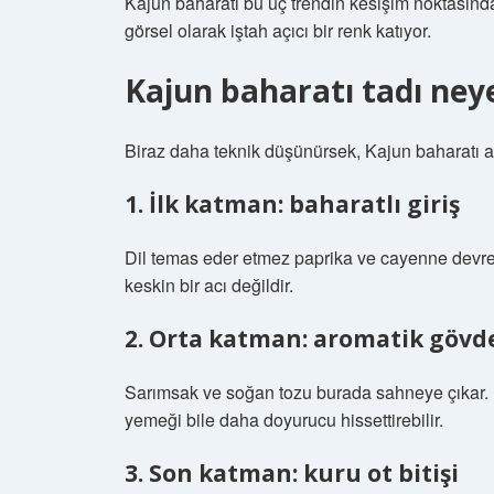
Kajun baharatı bu üç trendin kesişim noktasınd
görsel olarak iştah açıcı bir renk katıyor.
Kajun baharatı tadı ney
Biraz daha teknik düşünürsek, Kajun baharatı asl
1. İlk katman: baharatlı giriş
Dil temas eder etmez paprika ve cayenne devrey
keskin bir acı değildir.
2. Orta katman: aromatik gövd
Sarımsak ve soğan tozu burada sahneye çıkar. B
yemeği bile daha doyurucu hissettirebilir.
3. Son katman: kuru ot bitişi