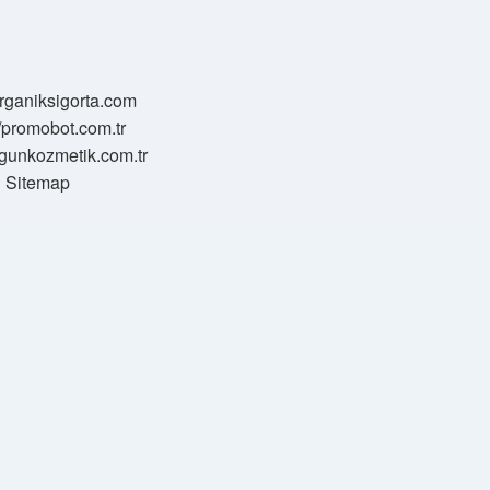
/organiksigorta.com
//promobot.com.tr
zgunkozmetik.com.tr
Sitemap