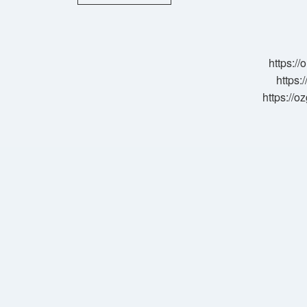
Filmi
Nedir
https:/
https:
https://o