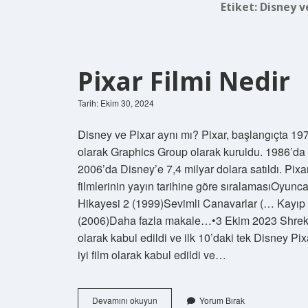
Etiket:
Disney v
Pixar Filmi Nedir
Tarih: Ekim 30, 2024
Disney ve Pixar aynı mı? Pixar, başlangıçta 19
olarak Graphics Group olarak kuruldu. 1986’da 
2006’da Disney’e 7,4 milyar dolara satıldı. Pixa
filmlerinin yayın tarihine göre sıralamasıOyu
Hikayesi 2 (1999)Sevimli Canavarlar (… Kayıp
(2006)Daha fazla makale…•3 Ekim 2023 Shrek Pi
olarak kabul edildi ve ilk 10’daki tek Disney Pi
iyi film olarak kabul edildi ve…
Pixar
Devamını okuyun
Yorum Bırak