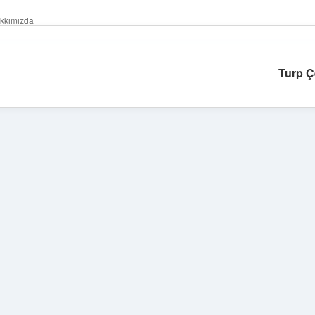
kkımızda
Turp Çe
Sidebar
betexper giri