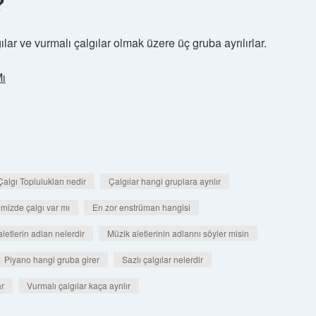
?
algılar ve vurmalı çalgılar olmak üzere üç gruba ayrılırlar.
Mı
Çalgı Toplulukları nedir
Çalgılar hangi gruplara ayrılır
imizde çalgı var mı
En zor enstrüman hangisi
letlerin adları nelerdir
Müzik aletlerinin adlarını söyler misin
Piyano hangi gruba girer
Sazlı çalgılar nelerdir
ar
Vurmalı çalgılar kaça ayrılır