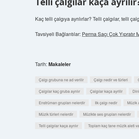
Telli çalgılar kaça ayrılır
Kaç telli çalgıya ayrılırlar? Telli çalgılar, telli ç
Tavsiyeli Bağlantılar:
Perma Saçı Çok Yıpratır 
Tarih:
Makaleler
Çalgı grubuna ne ad verilir
Çalgı nedir ve türleri
Çalgılar kaç gruba ayrılır
Çalgılar kaça ayrilir
Din
Enstrüman grupları nelerdir
Ilk çalgı nedir
Müzik a
Müzik türleri nelerdir
Müzikte ses grupları nelerdir
Telli çalgılar kaça ayrılır
Toplam kaç tane müzik aleti v