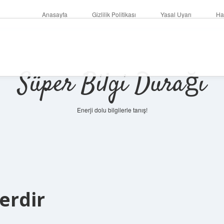
Anasayfa
Gizlilik Politikası
Yasal Uyarı
Ha
Süper Bilgi Durağı
Enerji dolu bilgilerle tanış!
erdir