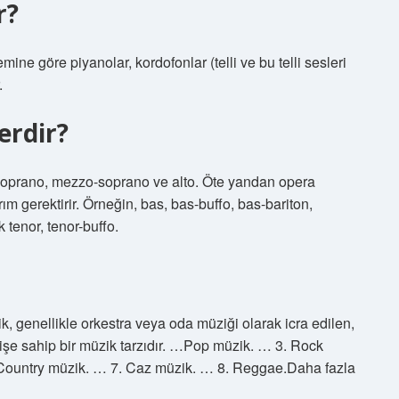
r?
ne göre piyanolar, kordofonlar (telli ve bu telli sesleri
.
erdir?
n; soprano, mezzo-soprano ve alto. Öte yandan opera
rım gerektirir. Örneğin, bas, bas-buffo, bas-bariton,
ik tenor, tenor-buffo.
ik, genellikle orkestra veya oda müziği olarak icra edilen,
işe sahip bir müzik tarzıdır. …Pop müzik. … 3. Rock
ountry müzik. … 7. Caz müzik. … 8. Reggae.Daha fazla