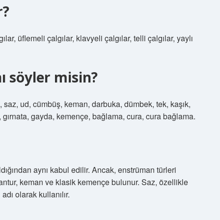
r?
lar, üflemeli çalgılar, klavyeli çalgılar, telli çalgılar, yaylı
ı söyler misin?
si, saz, ud, cümbüş, keman, darbuka, dümbek, tek, kaşık,
net, gırnata, gayda, kemençe, bağlama, cura, cura bağlama.
ldığından aynı kabul edilir. Ancak, enstrüman türleri
antur, keman ve klasik kemençe bulunur. Saz, özellikle
dı olarak kullanılır.