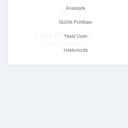
Anasayfa
menüyü
aç
Gizlilik Politikası
Süper Bilgi Durağı
Yasal Uyarı
Enerji dolu bilgilerle tanış!
Hakkımızda