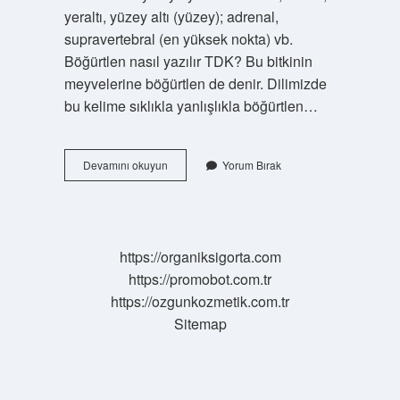
yeraltı, yüzey altı (yüzey); adrenal,
supravertebral (en yüksek nokta) vb.
Böğürtlen nasıl yazılır TDK? Bu bitkinin
meyvelerine böğürtlen de denir. Dilimizde
bu kelime sıklıkla yanlışlıkla böğürtlen…
Böğür
Devamını okuyun
Yorum Bırak
Nasıl
Yazılır
https://organiksigorta.com
https://promobot.com.tr
https://ozgunkozmetik.com.tr
Sitemap