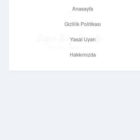
Anasayfa
menüyü
aç
Gizlilik Politikası
Süper Bilgi Durağı
Yasal Uyarı
Enerji dolu bilgilerle tanış!
Hakkımızda