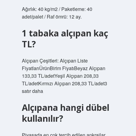
Ağırlık: 40 kg/m2 / Paketleme: 40
adet/palet / Raf ömrü: 12 ay.
1 tabaka alçıpan kaç
TL?
Alçıpan Çeşitleri: Alçıpan Liste
FiyatlarıÜrünBirim FiyatıBeyaz Alçıpan
133,33 TL/adetYeşil Alçıpan 208,33
TL/adetKırmızı Alçıpan 208,33 TL/adet3
satır daha
Alçıpana hangi dübel
kullanılır?
Piyasada en çok tercih edilen ankrajlar