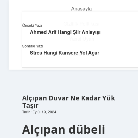
Anasayfa
menüyü
aç
Gizlilik Politikası
Önceki Yazı
Ahmed Arif Hangi Şiir Anlayışı
Süper Bilgi Durağı
Yasal Uyarı
Sonraki Yazı
Enerji dolu bilgilerle tanış!
Stres Hangi Kansere Yol Açar
Hakkımızda
Alçıpan Duvar Ne Kadar Yük
Taşır
Tarih: Eylül 19, 2024
Alçıpan dübeli