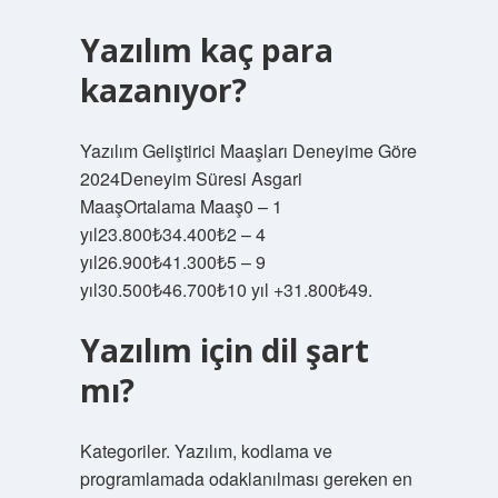
Yazılım kaç para
kazanıyor?
Yazılım Geliştirici Maaşları Deneyime Göre
2024Deneyim Süresi Asgari
MaaşOrtalama Maaş0 – 1
yıl23.800₺34.400₺2 – 4
yıl26.900₺41.300₺5 – 9
yıl30.500₺46.700₺10 yıl +31.800₺49.
Yazılım için dil şart
mı?
Kategoriler. Yazılım, kodlama ve
programlamada odaklanılması gereken en