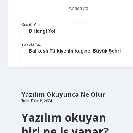
Anasayfa
menüyü
aç
Gizlilik Politikası
Önceki Yazı
D Hangi Yol
Süper Bilgi Durağı
Yasal Uyarı
Sonraki Yazı
Enerji dolu bilgilerle tanış!
Balıkesir Türkiyenin Kaçıncı Büyük Şehri
Hakkımızda
Yazılım Okuyunca Ne Olur
Tarih: Ekim 8, 2024
Yazılım okuyan
biri ne iş yapar?