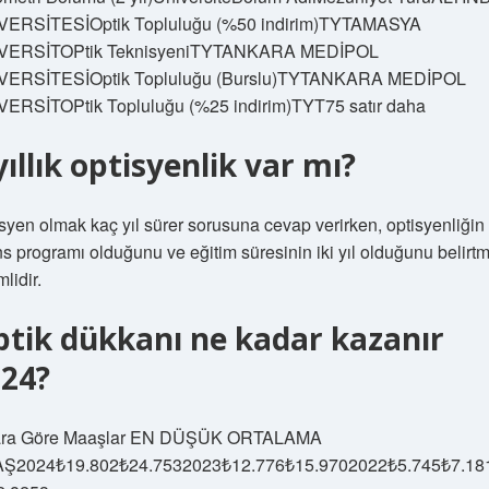
VERSİTESİOptik Topluluğu (%50 indirim)TYTAMASYA
VERSİTOPtik TeknisyeniTYTANKARA MEDİPOL
VERSİTESİOptik Topluluğu (Burslu)TYTANKARA MEDİPOL
VERSİTOPtik Topluluğu (%25 indirim)TYT75 satır daha
yıllık optisyenlik var mı?
syen olmak kaç yıl sürer sorusuna cevap verirken, optisyenliğin
ns programı olduğunu ve eğitim süresinin iki yıl olduğunu belirt
lidir.
tik dükkanı ne kadar kazanır
024?
lara Göre Maaşlar EN DÜŞÜK ORTALAMA
Ş2024₺19.802₺24.7532023₺12.776₺15.9702022₺5.745₺7.18