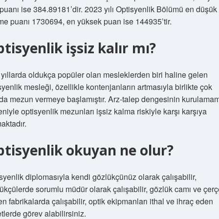
puanı ise 384.89181’dir. 2023 yılı Optisyenlik Bölümü en düşük
e puanı 1730694, en yüksek puan ise 144935’tir.
tisyenlik işsiz kalır mı?
yıllarda oldukça popüler olan mesleklerden biri haline gelen
syenlik mesleği, özellikle kontenjanların artmasıyla birlikte çok
da mezun vermeye başlamıştır. Arz-talep dengesinin kurulama
niyle optisyenlik mezunları işsiz kalma riskiyle karşı karşıya
aktadır.
tisyenlik okuyan ne olur?
syenlik diplomasıyla kendi gözlükçünüz olarak çalışabilir,
ükçülerde sorumlu müdür olarak çalışabilir, gözlük camı ve çer
en fabrikalarda çalışabilir, optik ekipmanları ithal ve ihraç eden
etlerde görev alabilirsiniz.