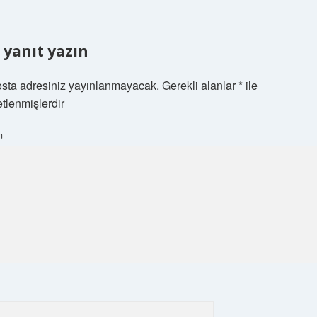
r yanıt yazın
sta adresiniz yayınlanmayacak.
Gerekli alanlar
*
ile
etlenmişlerdir
m