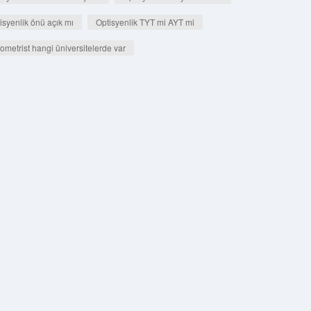
isyenlik önü açık mı
Optisyenlik TYT mi AYT mi
ometrist hangi üniversitelerde var