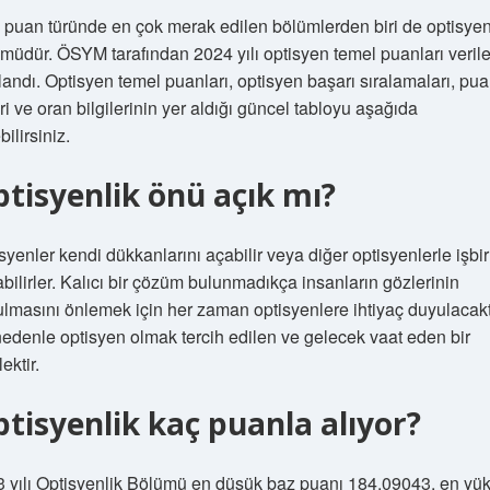
puan türünde en çok merak edilen bölümlerden biri de optisyen
müdür. ÖSYM tarafından 2024 yılı optisyen temel puanları verile
landı. Optisyen temel puanları, optisyen başarı sıralamaları, pu
eri ve oran bilgilerinin yer aldığı güncel tabloyu aşağıda
bilirsiniz.
tisyenlik önü açık mı?
syenler kendi dükkanlarını açabilir veya diğer optisyenlerle işbir
bilirler. Kalıcı bir çözüm bulunmadıkça insanların gözlerinin
lmasını önlemek için her zaman optisyenlere ihtiyaç duyulacakt
edenle optisyen olmak tercih edilen ve gelecek vaat eden bir
ektir.
tisyenlik kaç puanla alıyor?
 yılı Optisyenlik Bölümü en düşük baz puanı 184.09043, en yü