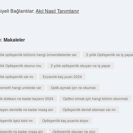
iyeli Bağlantılar:
Akıl Nasıl Tanımlanır
h:
Makaleler
ıllık optisyenlik bölümü hangi üniversitelerde var
2 yıllık Optisyenlik ne iş yapa
ıllık Optisyenlik okunur mu
2 yıllık optisyenlik okuyan ne iş yapar
ıllık optisyenlik var mı
Eczacılık kaç puan 2024
ometri hangi unilerde var
Optik açmak için ne okumalı
ik dükkanı ne kadar kazanır 2024
Optikci olmak için hangi bölüm okunmalı
isyen devlette ne kadar maaş alır
Optisyenlik devlet ataması var mı
isyenlik işsiz kalır mı
Optisyenlik kaç puanla alıyor
isyenlik ne kadar maaş alır
Optisyenlik okuyan ne olur