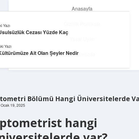
Anasayfa
menüyü
aç
Gizlilik Politikası
i Yazı
Usulsüzlük Cezası Yüzde Kaç
Süper Bilgi Durağı
Yasal Uyarı
ki Yazı
Enerji dolu bilgilerle tanış!
Kültürümüze Ait Olan Şeyler Nedir
Hakkımızda
tometri Bölümü Hangi Üniversitelerde V
: Ocak 19, 2025
ptometrist hangi
niversitelerde var?