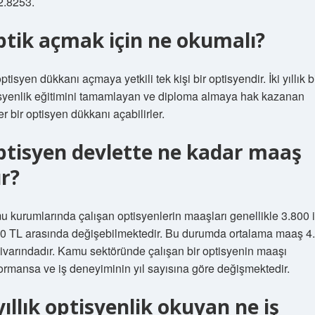
2.8253.
tik açmak için ne okumalı?
optisyen dükkanı açmaya yetkili tek kişi bir optisyendir. İki yıllık b
syenlik eğitimini tamamlayan ve diploma almaya hak kazanan
ler bir optisyen dükkanı açabilirler.
tisyen devlette ne kadar maaş
ır?
 kurumlarında çalışan optisyenlerin maaşları genellikle 3.800 i
0 TL arasında değişebilmektedir. Bu durumda ortalama maaş 4
ivarındadır. Kamu sektöründe çalışan bir optisyenin maaşı
ormansa ve iş deneyiminin yıl sayısına göre değişmektedir.
yıllık optisyenlik okuyan ne iş