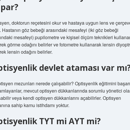
apar?
syen, doktorun reçetesini okur ve hastaya uygun lens ve çerçev
r. Hastanın göz bebeği arasındaki mesafeyi (iki göz bebeği
ındaki mesafeyi) pupilometre ve kişisel ölçüm teknikleri kullana
rek görme odağını belirler ve fotometre kullanarak lensin diyoptr
rek lensin odağını belirler.
tisyenlik devlet ataması var mı
tisyen mezunları nerede çalışabilir? Optisyenlik eğitimini başar
mlayanlar, mevcut optisyen dükkanlarında sorumlu yönetici ola
şabilir veya kendi optisyen dükkanlarını açabilirler. Optisyen
nına sahip kamu istihdamı yoktur.
tisyenlik TYT mi AYT mi?