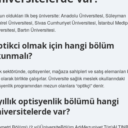
n oldukları ilk beş üniversite: Anadolu Üniversitesi, Süleyman
rel Üniversitesi, Sivas Cumhuriyet Üniversitesi, İstanbul Medip
ersitesi, Bartın Üniversitesi.
tikci olmak için hangi bölüm
kunmalı?
k sektöründe, optisyenler, mağaza sahipleri ve satış elemanları 
 olarak birlikte çalışırlar. Üniversite sağlık meslek okullarındaki
syenlik programından mezun olanlara “optikçi” denir.
yıllık optisyenlik bölümü hangi
iversitelerde var?
ometri Bölümü (2 yıl)ÜniversiteBölüm AdıMezuniyet TürüALTI