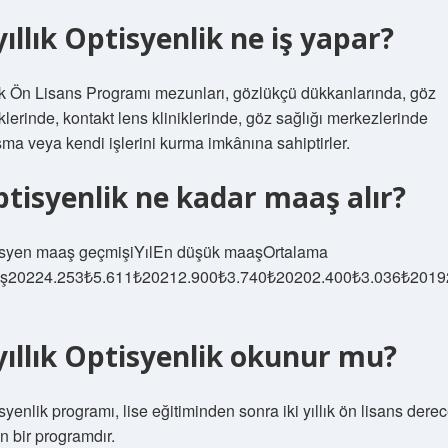
yıllık Optisyenlik ne iş yapar?
k Ön Lisans Programı mezunları, gözlükçü dükkanlarında, göz
iklerinde, kontakt lens kliniklerinde, göz sağlığı merkezlerinde
şma veya kendi işlerini kurma imkânına sahiptirler.
tisyenlik ne kadar maaş alır?
isyen maaş geçmişiYılEn düşük maaşOrtalama
ş20224.253₺5.611₺20212.900₺3.740₺20202.400₺3.036₺2019
.
yıllık Optisyenlik okunur mu?
syenlik programı, lise eğitiminden sonra iki yıllık ön lisans dere
n bir programdır.