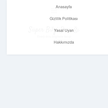
Anasayfa
menüyü
aç
Gizlilik Politikası
Süper Bilgi Durağı
Yasal Uyarı
Enerji dolu bilgilerle tanış!
Hakkımızda