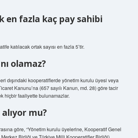
k en fazla kaç pay sahibi
ife katılacak ortak sayısı en fazla 5’tir.
anı olamaz?
ifleri dışındaki kooperatiflerde yönetim kurulu üyesi veya
 Ticaret Kanunu’na (657 sayılı Kanun, md. 28) göre tacir
k hiçbir faaliyette bulunamazlar.
 alıyor mu?
rasına göre, “Yönetim kurulu üyelerine, Kooperatif Genel
 Merkez Birliği ve Türkiye Milli Kooperatifler Birliği)