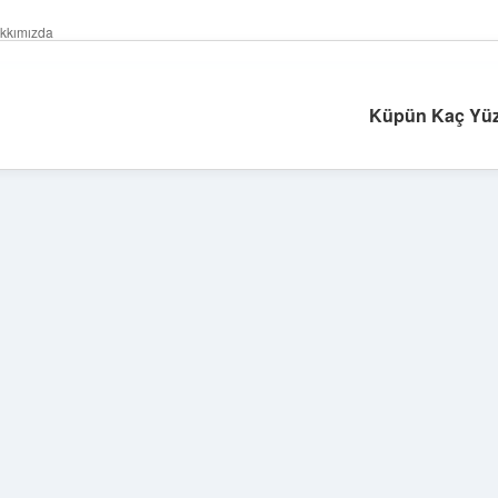
kkımızda
Küpün Kaç Yüzü
Sidebar
betexper giri