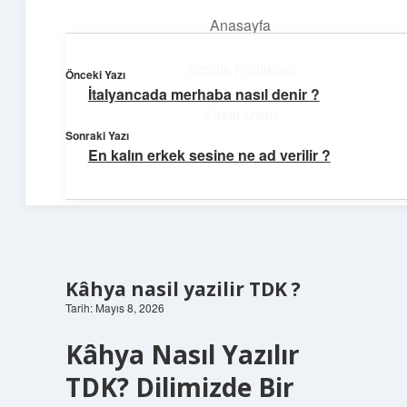
Anasayfa
menüyü
aç
Gizlilik Politikası
Önceki Yazı
İtalyancada merhaba nasıl denir ?
Süper Bilgi Durağı
Yasal Uyarı
Sonraki Yazı
Enerji dolu bilgilerle tanış!
En kalın erkek sesine ne ad verilir ?
Hakkımızda
Kâhya nasil yazilir TDK ?
Tarih: Mayıs 8, 2026
Kâhya Nasıl Yazılır
TDK? Dilimizde Bir