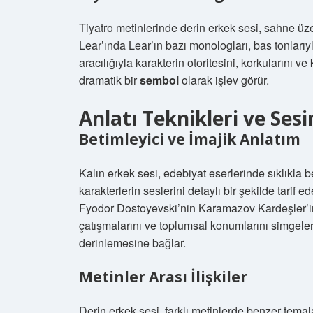
Tiyatro metinlerinde derin erkek sesi, sahne üze
Lear’ında Lear’ın bazı monologları, bas tonlarıyla
aracılığıyla karakterin otoritesini, korkularını 
dramatik bir
sembol
olarak işlev görür.
Anlatı Teknikleri ve Sesin
Betimleyici ve İmajik Anlatım
Kalın erkek sesi, edebiyat eserlerinde sıklıkla be
karakterlerin seslerini detaylı bir şekilde tarif
Fyodor Dostoyevski’nin Karamazov Kardeşler’inde
çatışmalarını ve toplumsal konumlarını simgeler.
derinlemesine bağlar.
Metinler Arası İlişkiler
Derin erkek sesi, farklı metinlerde benzer temala