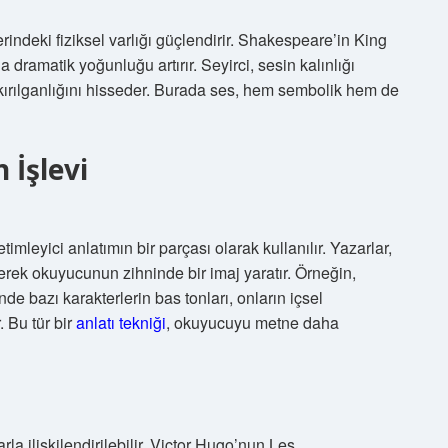
rindeki fiziksel varlığı güçlendirir. Shakespeare’in King
 dramatik yoğunluğu artırır. Seyirci, sesin kalınlığı
ve kırılganlığını hisseder. Burada ses, hem sembolik hem de
 İşlevi
timleyici anlatımın bir parçası olarak kullanılır. Yazarlar,
 ederek okuyucunun zihninde bir imaj yaratır. Örneğin,
 bazı karakterlerin bas tonları, onların içsel
 Bu tür bir
anlatı tekniği
, okuyucuyu metne daha
rla ilişkilendirilebilir. Victor Hugo’nun Les