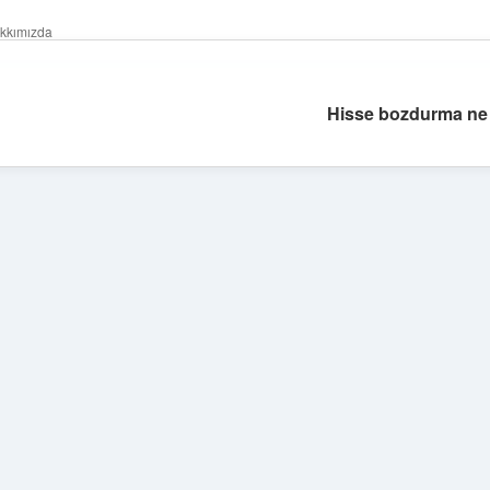
kkımızda
Hisse bozdurma ne
Sidebar
betexper giriş