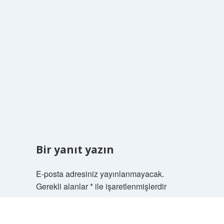
Bir yanıt yazın
E-posta adresiniz yayınlanmayacak.
Gerekli alanlar
*
ile işaretlenmişlerdir
Yorum
Scrol
to
the