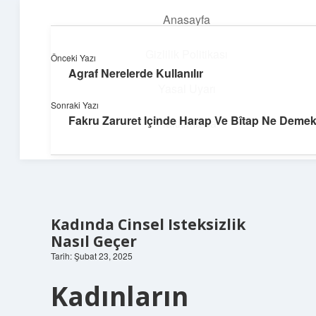
Anasayfa
menüyü
aç
Gizlilik Politikası
Önceki Yazı
Agraf Nerelerde Kullanılır
Süper Bilgi Durağı
Yasal Uyarı
Sonraki Yazı
Enerji dolu bilgilerle tanış!
Fakru Zaruret Içinde Harap Ve Bîtap Ne Deme
Hakkımızda
Kadında Cinsel Isteksizlik
Nasıl Geçer
Tarih: Şubat 23, 2025
Kadınların