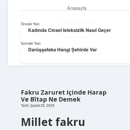
Anasayfa
menüyü
aç
Gizlilik Politikası
Önceki Yazı
Kadında Cinsel Isteksizlik Nasıl Geçer
Süper Bilgi Durağı
Yasal Uyarı
Sonraki Yazı
Enerji dolu bilgilerle tanış!
Darüşşafaka Hangi Şehirde Var
Hakkımızda
Fakru Zaruret Içinde Harap
Ve Bîtap Ne Demek
Tarih: Şubat 25, 2025
Millet fakru