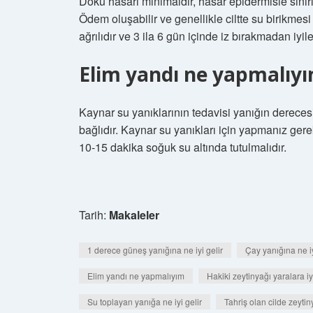
Doku hasarı minimaldir, hasar epidermisle sınırlı
Ödem oluşabilir ve genellikle ciltte su birikmes
ağrılıdır ve 3 ila 6 gün içinde iz bırakmadan iyile
Elim yandı ne yapmalıy
Kaynar su yanıklarının tedavisi yanığın dereces
bağlıdır. Kaynar su yanıkları için yapmanız gere
10-15 dakika soğuk su altında tutulmalıdır.
Tarih:
Makaleler
1 derece güneş yanığına ne iyi gelir
Çay yanığına ne iy
Elim yandı ne yapmalıyım
Hakiki zeytinyağı yaralara iy
Su toplayan yanığa ne iyi gelir
Tahriş olan cilde zeyti