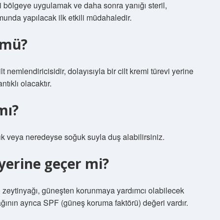
i bölgeye uygulamak ve daha sonra yanığı steril,
nda yapılacak ilk etkili müdahaledir.
r mü?
emlendiricisidir, dolayısıyla bir cilt kremi türevi yerine
ıklı olacaktır.
mı?
Ilık veya neredeyse soğuk suyla duş alabilirsiniz.
yerine geçer mi?
an zeytinyağı, güneşten korunmaya yardımcı olabilecek
inyağının ayrıca SPF (güneş koruma faktörü) değeri vardır.