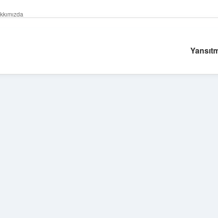
kkımızda
Yansıtm
Sidebar
betexper giri