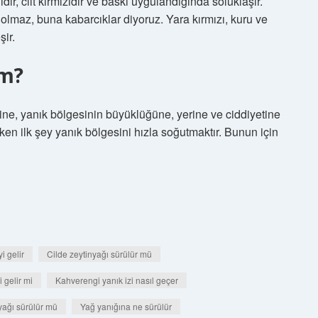
dır, cilt kırmızıdır ve baskı uygulandığında soluklaşır.
i olmaz, buna kabarcıklar diyoruz. Yara kırmızı, kuru ve
şir.
ım?
ine, yanık bölgesinin büyüklüğüne, yerine ve ciddiyetine
ken ilk şey yanık bölgesini hızla soğutmaktır. Bunun için
i gelir
Cilde zeytinyağı sürülür mü
i gelir mi
Kahverengi yanık izi nasıl geçer
nyağı sürülür mü
Yağ yanığına ne sürülür