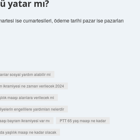
nü yatar mı?
rtesi ise cumartesileri, ödeme tarihi pazar ise pazarları
lanlar sosyal yardım alabilir mi
m ikramiyesi ne zaman verilecek 2024
ılık maaşı alanlara verilecek mi
iyelerin engellilere yardımları nelerdir
aşı bayram ikramiyesi var mı
PTT 65 yaş maaşı ne kadar
a yaşlılık maaşı ne kadar olacak