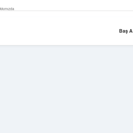
kkımızda
Baş A
Sidebar
betexper giriş