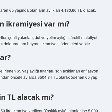
baren 65 yaşında olanların aylıkları 4.180,60 TL olacak.
m ikramiyesi var mı?
er, şehit yakınları, dul ve yetim aylığı, sürekli maluliyet
aşını dolduranlara bayram ikramiyesi ödemeleri yapılır.
ar?
lirlenen 65 yaş aylığı tutarları, son açıklanan enflasyon
dından önceki aylarda 3504,84 TL olarak ödenen 65 yaş
bin TL alacak mı?
 lira ikramiye veriliyor. Yaşlılık aylığı alanlar ise 5.000