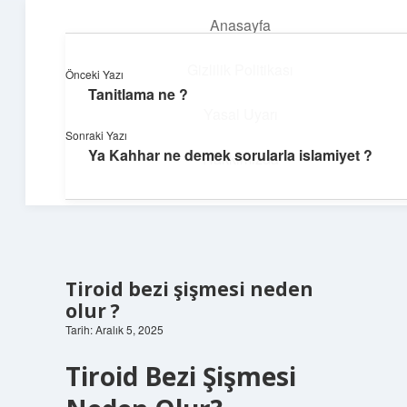
Anasayfa
menüyü
aç
Gizlilik Politikası
Önceki Yazı
Tanitlama ne ?
Süper Bilgi Durağı
Yasal Uyarı
Sonraki Yazı
Enerji dolu bilgilerle tanış!
Ya Kahhar ne demek sorularla islamiyet ?
Hakkımızda
Tiroid bezi şişmesi neden
olur ?
Tarih: Aralık 5, 2025
Tiroid Bezi Şişmesi