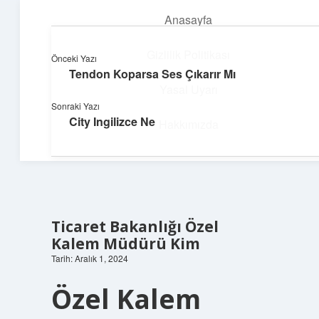
Anasayfa
menüyü
aç
Gizlilik Politikası
Önceki Yazı
Tendon Koparsa Ses Çıkarır Mı
Süper Bilgi Durağı
Yasal Uyarı
Sonraki Yazı
Enerji dolu bilgilerle tanış!
City Ingilizce Ne
Hakkımızda
Ticaret Bakanlığı Özel
Kalem Müdürü Kim
Tarih: Aralık 1, 2024
Özel Kalem