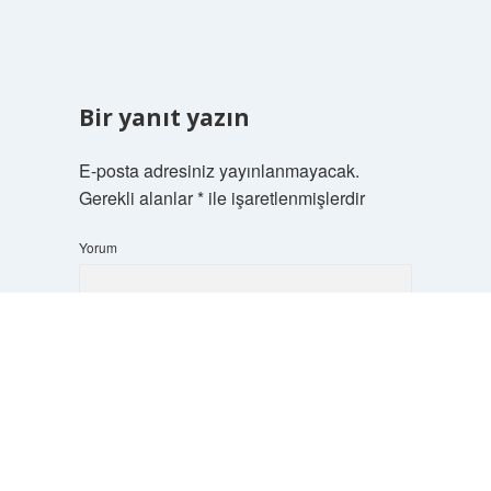
Bir yanıt yazın
E-posta adresiniz yayınlanmayacak.
Gerekli alanlar
*
ile işaretlenmişlerdir
Yorum
Scrol
to
the
top
İsim*