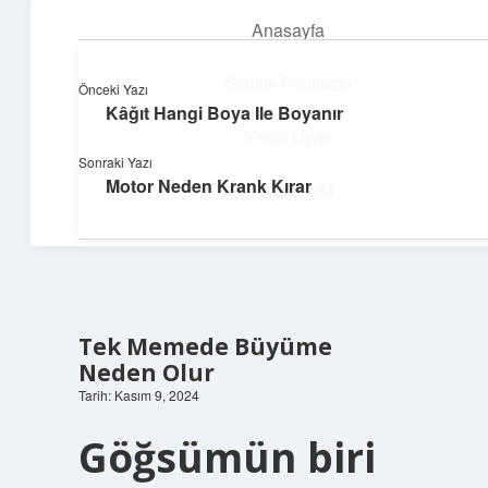
Anasayfa
menüyü
aç
Gizlilik Politikası
Önceki Yazı
Kâğıt Hangi Boya Ile Boyanır
Süper Bilgi Durağı
Yasal Uyarı
Sonraki Yazı
Enerji dolu bilgilerle tanış!
Motor Neden Krank Kırar
Hakkımızda
Tek Memede Büyüme
Neden Olur
Tarih: Kasım 9, 2024
Göğsümün biri