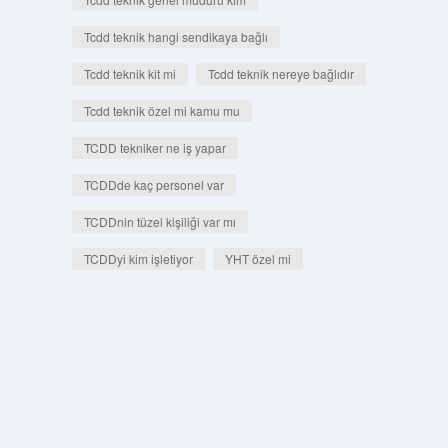
Tcdd teknik hangi sendikaya bağlı
Tcdd teknik kit mi
Tcdd teknik nereye bağlıdır
Tcdd teknik özel mi kamu mu
TCDD tekniker ne iş yapar
TCDDde kaç personel var
TCDDnin tüzel kişiliği var mı
TCDDyi kim işletiyor
YHT özel mi