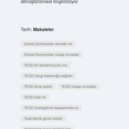
dönüştürülmesi öngörülüyor.
Tarih:
Makaleler
Devlet Demiryolları devletin mi
Devlet Demiryolları maaşı ne kadar
TCDD bir devlet kurumu mu
TCDD hangi bakanlığa bağlıdır
TCDD kime satıldı
TCDD maaşı ne kadar
TCDD özel mi
TCDD özelleştirme kapsamında mı
Tcdd teknik genel müdür
Tcdd teknik genel müdürü kim