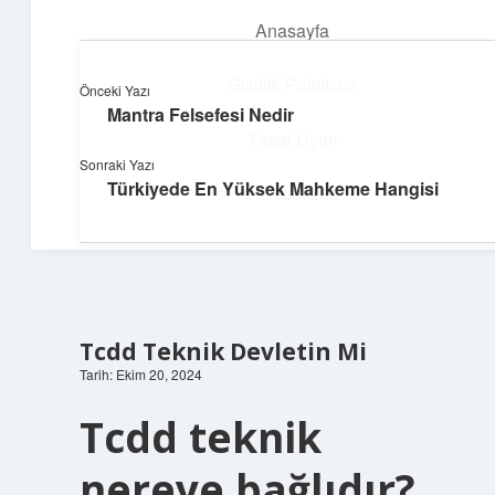
Anasayfa
menüyü
aç
Gizlilik Politikası
Önceki Yazı
Mantra Felsefesi Nedir
Süper Bilgi Durağı
Yasal Uyarı
Sonraki Yazı
Enerji dolu bilgilerle tanış!
Türkiyede En Yüksek Mahkeme Hangisi
Hakkımızda
Tcdd Teknik Devletin Mi
Tarih: Ekim 20, 2024
Tcdd teknik
nereye bağlıdır?