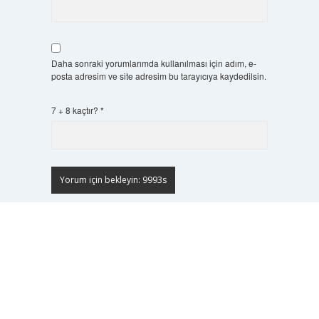
Daha sonraki yorumlarımda kullanılması için adım, e-
posta adresim ve site adresim bu tarayıcıya kaydedilsin.
7 + 8 kaçtır?
*
Scrol
to
the
top