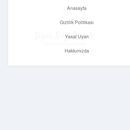
Anasayfa
menüyü
aç
Gizlilik Politikası
Süper Bilgi Durağı
Yasal Uyarı
Enerji dolu bilgilerle tanış!
Hakkımızda