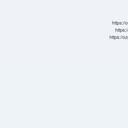
Kayıtları
Kaç
Gün
https:/
https:
https://o