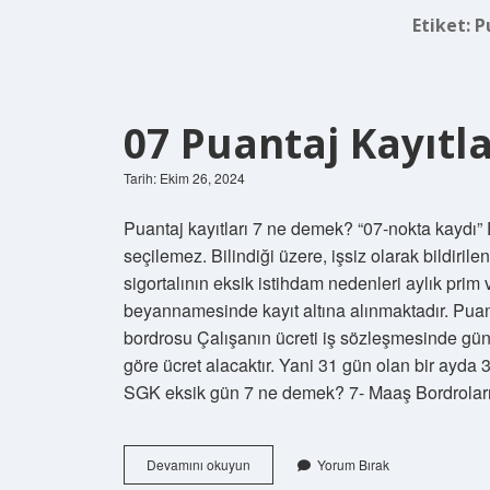
Etiket:
P
07 Puantaj Kayıtl
Tarih: Ekim 26, 2024
Puantaj kayıtları 7 ne demek? “07-nokta kaydı” E
seçilemez. Bilindiği üzere, işsiz olarak bildiri
sigortalının eksik istihdam nedenleri aylık pr
beyannamesinde kayıt altına alınmaktadır. Pua
bordrosu Çalışanın ücreti iş sözleşmesinde gün
göre ücret alacaktır. Yani 31 gün olan bir ayda 
SGK eksik gün 7 ne demek? 7- Maaş Bordrolar
07
Devamını okuyun
Yorum Bırak
Puantaj