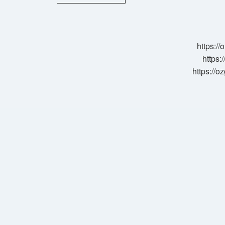
Arazisine
Hangi
Ağaçlar
Dikilir
https:/
https:
https://o