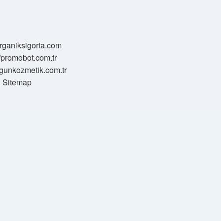
/organiksigorta.com
//promobot.com.tr
zgunkozmetik.com.tr
Sitemap