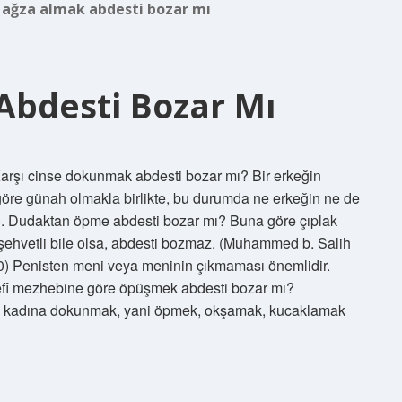
ı ağza almak abdesti bozar mı
bdesti Bozar Mı
arşı cinse dokunmak abdesti bozar mı? Bir erkeğin
re günah olmakla birlikte, bu durumda ne erkeğin ne de
/10). Dudaktan öpme abdesti bozar mı? Buna göre çıplak
şehvetli bile olsa, abdesti bozmaz. (Muhammed b. Salih
0) Penisten meni veya meninin çıkmaması önemlidir.
nefî mezhebine göre öpüşmek abdesti bozar mı?
uğu kadına dokunmak, yani öpmek, okşamak, kucaklamak