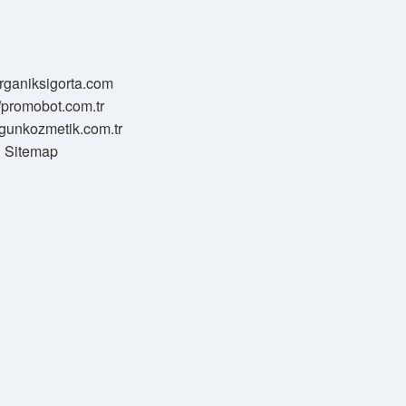
/organiksigorta.com
//promobot.com.tr
zgunkozmetik.com.tr
Sitemap