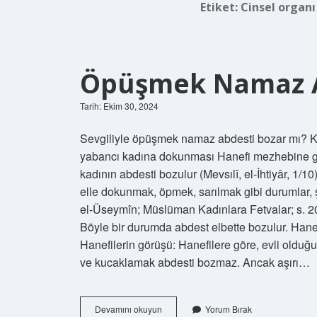
Etiket:
Cinsel organ
Öpüşmek Namaz A
Tarih: Ekim 30, 2024
Sevgiliyle öpüşmek namaz abdesti bozar mı? K
yabancı kadına dokunması Hanefi mezhebine gö
kadının abdesti bozulur (Mevsılî, el-İhtiyâr, 1
elle dokunmak, öpmek, sarılmak gibi durumlar, 
el-Üseymîn; Müslüman Kadınlara Fetvalar; s. 2
Böyle bir durumda abdest elbette bozulur. Ha
Hanefilerin görüşü: Hanefilere göre, evli old
ve kucaklamak abdesti bozmaz. Ancak aşırı…
Öpüşmek
Devamını okuyun
Yorum Bırak