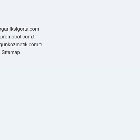
/organiksigorta.com
//promobot.com.tr
zgunkozmetik.com.tr
Sitemap