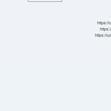
Basın
Günü
Ne
Zaman
https:/
https:
https://o