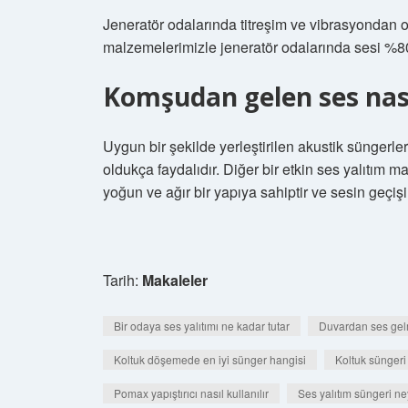
Jeneratör odalarında titreşim ve vibrasyondan 
malzemelerimizle jeneratör odalarında sesi %80
Komşudan gelen ses nası
Uygun bir şekilde yerleştirilen akustik süngerl
oldukça faydalıdır. Diğer bir etkin ses yalıtım m
yoğun ve ağır bir yapıya sahiptir ve sesin geçiş
Tarih:
Makaleler
Bir odaya ses yalıtımı ne kadar tutar
Duvardan ses gel
Koltuk döşemede en iyi sünger hangisi
Koltuk süngeri 
Pomax yapıştırıcı nasıl kullanılır
Ses yalıtım süngeri neyl