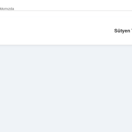
kkımızda
Sütyen 
Sidebar
betexper giriş