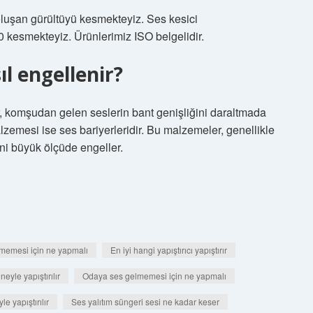
oluşan gürültüyü kesmekteyiz. Ses kesici
 kesmekteyiz. Ürünlerimiz ISO belgelidir.
l engellenir?
er, komşudan gelen seslerin bant genişliğini daraltmada
alzemesi ise ses bariyerleridir. Bu malzemeler, genellikle
ini büyük ölçüde engeller.
memesi için ne yapmalı
En iyi hangi yapıştırıcı yapıştırır
neyle yapıştırılır
Odaya ses gelmemesi için ne yapmalı
e yapıştırılır
Ses yalıtım süngeri sesi ne kadar keser