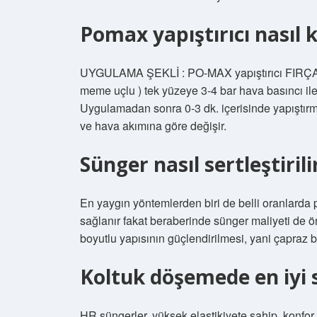
Pomax yapıştırıcı nasıl k
UYGULAMA ŞEKLİ : PO-MAX yapıştırıcı FIRÇA il
meme uçlu ) tek yüzeye 3-4 bar hava basıncı ile 
Uygulamadan sonra 0-3 dk. içerisinde yapıştırm
ve hava akımına göre değişir.
Sünger nasıl sertleştirili
En yaygın yöntemlerden biri de belli oranlarda po
sağlanır fakat beraberinde sünger maliyeti de ö
boyutlu yapısının güçlendirilmesi, yani çapraz ba
Koltuk döşemede en iyi 
HR süngerler, yüksek elastikiyete sahip, konfor