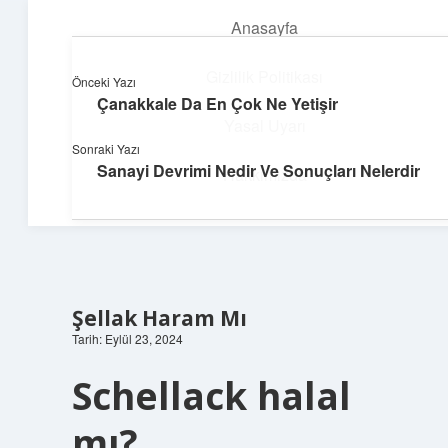
Anasayfa
menüyü
aç
Gizlilik Politikası
Önceki Yazı
Çanakkale Da En Çok Ne Yetişir
Süper Bilgi Durağı
Yasal Uyarı
Sonraki Yazı
Enerji dolu bilgilerle tanış!
Sanayi Devrimi Nedir Ve Sonuçları Nelerdir
Hakkımızda
Şellak Haram Mı
Tarih: Eylül 23, 2024
Schellack halal
mı?