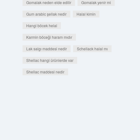
Gomalak neden elde edilir
Gomalak yenir mi
Gum arabic şellak nedir
Halal kimin
Hangi böcek helal
Karmin böceği haram mıdır
Lak salgı maddesi nedir
Schellack halal mı
Shellac hangi ürünlerde var
Shellac maddesi nedir