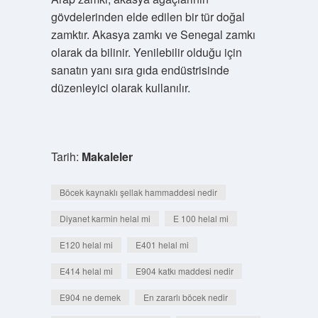
gövdelerinden elde edilen bir tür doğal
zamktır. Akasya zamkı ve Senegal zamkı
olarak da bilinir. Yenilebilir olduğu için
sanatın yanı sıra gıda endüstrisinde
düzenleyici olarak kullanılır.
Tarih:
Makaleler
Böcek kaynaklı şellak hammaddesi nedir
Diyanet karmin helal mi
E 100 helal mi
E120 helal mi
E401 helal mi
E414 helal mi
E904 katkı maddesi nedir
E904 ne demek
En zararlı böcek nedir