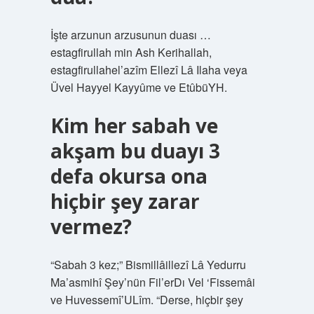
İşte arzunun arzusunun duası …
estagfirullah min Ash Kerihallah,
estagfirullahel’azîm Ellezî Lâ Ilaha veya
Üvel Hayyel Kayyûme ve EtûbüYH.
Kim her sabah ve
akşam bu duayı 3
defa okursa ona
hiçbir şey zarar
vermez?
“Sabah 3 kez;” Bismillâillezî Lâ Yedurru
Ma’asmihî Şey’nün Fil’erDı Vel ‘Fissemâi
ve Huvessemî’ULîm. “Derse, hiçbir şey