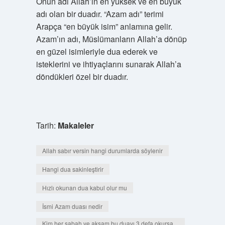
Onun adı Allah’ın en yüksek ve en büyük
adı olan bir duadır. “Azam adı” terimi
Arapça “en büyük isim” anlamına gelir.
Azam’ın adı, Müslümanların Allah’a dönüp
en güzel isimleriyle dua ederek ve
isteklerini ve ihtiyaçlarını sunarak Allah’a
döndükleri özel bir duadır.
Tarih:
Makaleler
Allah sabır versin hangi durumlarda söylenir
Hangi dua sakinleştirir
Hızlı okunan dua kabul olur mu
İsmi Azam duası nedir
Kim her sabah ve akşam bu duayı 3 defa okursa