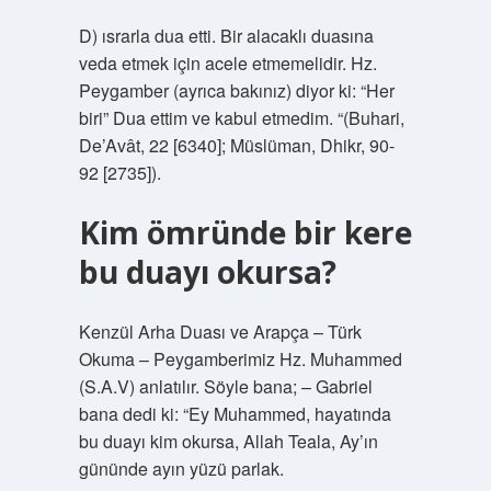
D) ısrarla dua etti. Bir alacaklı duasına
veda etmek için acele etmemelidir. Hz.
Peygamber (ayrıca bakınız) diyor ki: “Her
biri” Dua ettim ve kabul etmedim. “(Buhari,
De’Avât, 22 [6340]; Müslüman, Dhikr, 90-
92 [2735]).
Kim ömründe bir kere
bu duayı okursa?
Kenzül Arha Duası ve Arapça – Türk
Okuma – Peygamberimiz Hz. Muhammed
(S.A.V) anlatılır. Söyle bana; – Gabriel
bana dedi ki: “Ey Muhammed, hayatında
bu duayı kim okursa, Allah Teala, Ay’ın
gününde ayın yüzü parlak.