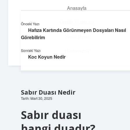
Anasayfa
menüyü
aç
Gizlilik Politikası
Önceki Yazı
Hafıza Kartında Görünmeyen Dosyaları Nasıl
Süper Bilgi Durağı
Yasal Uyarı
Görebilirim
Enerji dolu bilgilerle tanış!
Hakkımızda
Sonraki Yazı
Koc Koyun Nedir
Sabır Duası Nedir
Tarih: Mart 30, 2025
Sabır duası
hangi duadır?