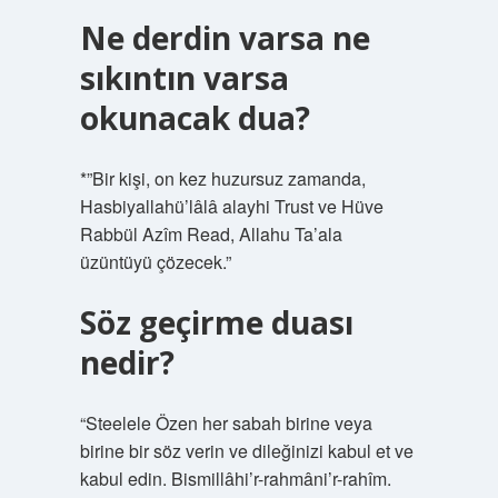
Ne derdin varsa ne
sıkıntın varsa
okunacak dua?
*”Bir kişi, on kez huzursuz zamanda,
Hasbiyallahü’lâlâ alayhi Trust ve Hüve
Rabbül Azîm Read, Allahu Ta’ala
üzüntüyü çözecek.”
Söz geçirme duası
nedir?
“Steelele Özen her sabah birine veya
birine bir söz verin ve dileğinizi kabul et ve
kabul edin. Bismillâhi’r-rahmâni’r-rahîm.