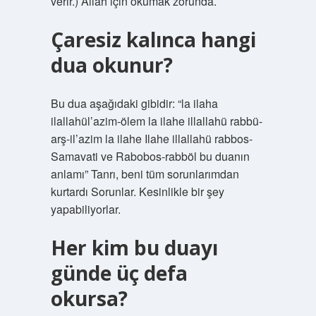
verir.) Allah için okumak zorunda.
Çaresiz kalınca hangi
dua okunur?
Bu dua aşağıdaki gibidir: “la ilaha
ilallahül’azim-ölem la ilahe illallahü rabbü-
arş-il’azim la ilahe Ilahe illallahü rabbos-
Samavati ve Rabobos-rabböl bu duanın
anlamı” Tanrı, beni tüm sorunlarımdan
kurtardı Sorunlar. Kesinlikle bir şey
yapabiliyorlar.
Her kim bu duayı
günde üç defa
okursa?