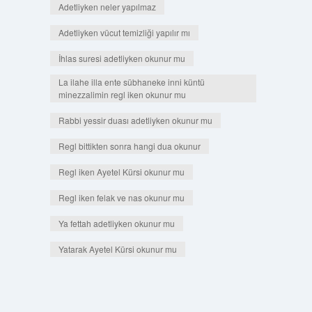
Adetliyken neler yapılmaz
Adetliyken vücut temizliği yapılır mı
İhlas suresi adetliyken okunur mu
La ilahe illa ente sübhaneke inni küntü
minezzalimin regl iken okunur mu
Rabbi yessir duası adetliyken okunur mu
Regl bittikten sonra hangi dua okunur
Regl iken Ayetel Kürsi okunur mu
Regl iken felak ve nas okunur mu
Ya fettah adetliyken okunur mu
Yatarak Ayetel Kürsi okunur mu