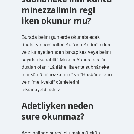
minezzalimin regl
iken okunur mu?
Burada belirli günlerde okunabilecek
dualar ve nasihatler, Kur’an-ı Kerim’in dua
ve zikir ayetlerinden birkaç kez veya belirli
sayıda okunabilir. Mesela Yunus (a.s.)’ın
duaları olan “Lâ ilâhe illa ente sübhâneke
innî küntü minezzâlimîn” ve “Hasbünellahü
ve ni’me’l-vekîl” cümlelerini
tekrarlayabilirsiniz.
Adetliyken neden
sure okunmaz?
Adet halinde sureyi okumak mümkün