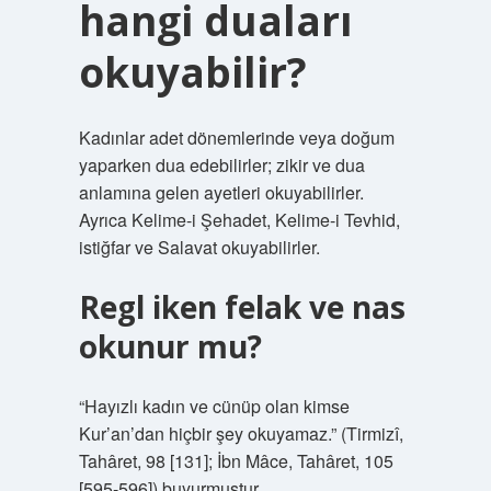
hangi duaları
okuyabilir?
Kadınlar adet dönemlerinde veya doğum
yaparken dua edebilirler; zikir ve dua
anlamına gelen ayetleri okuyabilirler.
Ayrıca Kelime-i Şehadet, Kelime-i Tevhid,
istiğfar ve Salavat okuyabilirler.
Regl iken felak ve nas
okunur mu?
“Hayızlı kadın ve cünüp olan kimse
Kur’an’dan hiçbir şey okuyamaz.” (Tirmizî,
Tahâret, 98 [131]; İbn Mâce, Tahâret, 105
[595-596]) buyurmuştur.