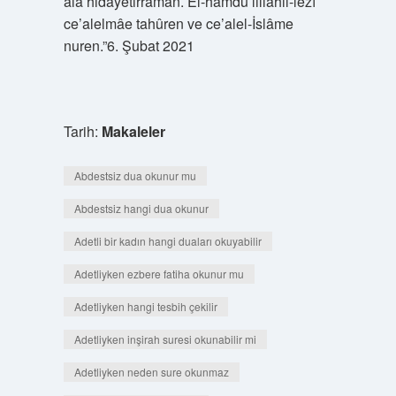
alâ hidayetirraman. El-hamdü lillâhil-lezî
ce’alelmâe tahûren ve ce’alel-İslâme
nuren.”6. Şubat 2021
Tarih:
Makaleler
Abdestsiz dua okunur mu
Abdestsiz hangi dua okunur
Adetli bir kadın hangi duaları okuyabilir
Adetliyken ezbere fatiha okunur mu
Adetliyken hangi tesbih çekilir
Adetliyken inşirah suresi okunabilir mi
Adetliyken neden sure okunmaz