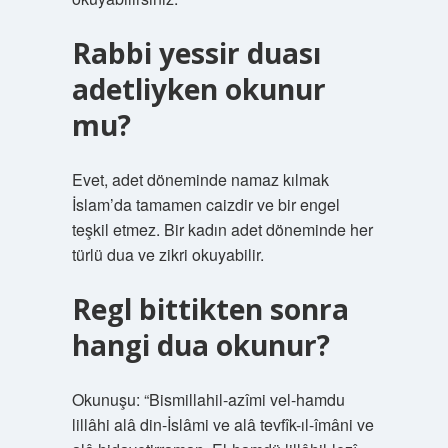
Rabbi yessir duası
adetliyken okunur
mu?
Evet, adet döneminde namaz kılmak
İslam’da tamamen caizdir ve bir engel
teşkil etmez. Bir kadın adet döneminde her
türlü dua ve zikri okuyabilir.
Regl bittikten sonra
hangi dua okunur?
Okunuşu: “Bismillahil-azîmi vel-hamdu
lillâhi alâ din-İslâmi ve alâ tevfîk-ıl-îmâni ve