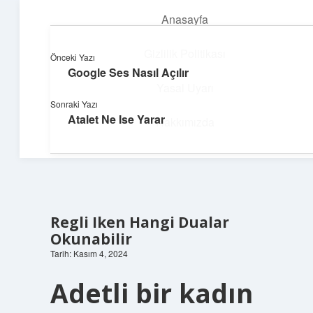
Anasayfa
menüyü
aç
Gizlilik Politikası
Önceki Yazı
Google Ses Nasıl Açılır
Süper Bilgi Durağı
Yasal Uyarı
Sonraki Yazı
Enerji dolu bilgilerle tanış!
Atalet Ne Ise Yarar
Hakkımızda
Regli Iken Hangi Dualar
Okunabilir
Tarih: Kasım 4, 2024
Adetli bir kadın