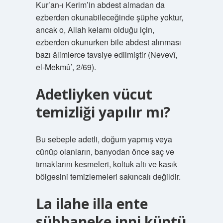
Kur’an-ı Kerim’in abdest almadan da
ezberden okunabileceğinde şüphe yoktur,
ancak o, Allah kelamı olduğu için,
ezberden okunurken bile abdest alınması
bazı âlimlerce tavsiye edilmiştir (Nevevî,
el-Mekmû’, 2/69).
Adetliyken vücut
temizliği yapılır mı?
Bu sebeple adetli, doğum yapmış veya
cünüp olanların, banyodan önce saç ve
tırnaklarını kesmeleri, koltuk altı ve kasık
bölgesini temizlemeleri sakıncalı değildir.
La ilahe illa ente
sübhaneke inni küntü