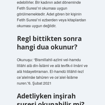
edebilirler. Bir kadının adet döneminde
Fetih Suresi’ni okuması uygun
görülmemektedir. Adet gören bir kişinin
Fetih Suresi’ni ezberden veya kitaplardan
okuması uygun değildir.
Regl bittikten sonra
hangi dua okunur?
Okunuşu: “Bismillahil-azîmi vel-hamdu
lillâhi alâ din-İslâmi ve alâ tevfîk-ıl-îmâni ve
alâ hidayetirraman. El-hamdü lillâhil-lezî
ce’alelmâe tahûren ve ce’alel-İslâme
nuren.”6. Şubat 2021
Adetliyken inşirah
suresi okunabilir mi?