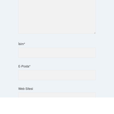
İsim*
E-Posta*
Web Sitesi
Scrol
to
the