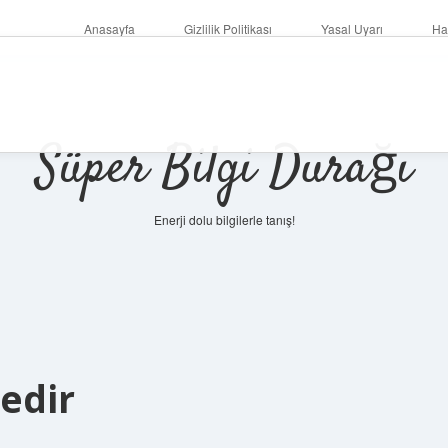
Anasayfa
Gizlilik Politikası
Yasal Uyarı
Ha
Süper Bilgi Durağı
Enerji dolu bilgilerle tanış!
edir