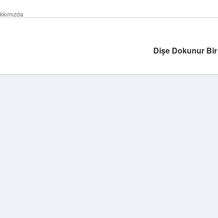
kkımızda
Dişe Dokunur Bi
Sidebar
betexper giriş