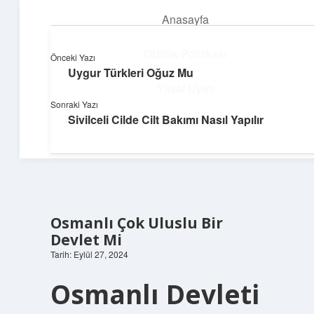
Anasayfa
menüyü
aç
Gizlilik Politikası
Önceki Yazı
Uygur Türkleri Oğuz Mu
Süper Bilgi Durağı
Yasal Uyarı
Sonraki Yazı
Enerji dolu bilgilerle tanış!
Sivilceli Cilde Cilt Bakımı Nasıl Yapılır
Hakkımızda
Osmanlı Çok Uluslu Bir
Devlet Mi
Tarih: Eylül 27, 2024
Osmanlı Devleti