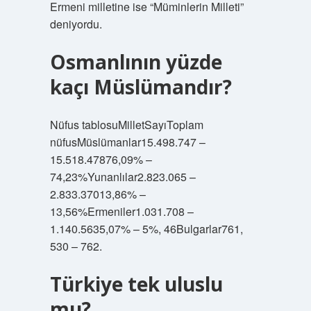
Ermeni milletine ise “Müminlerin Milleti”
deniyordu.
Osmanlının yüzde
kaçı Müslümandır?
Nüfus tablosuMilletSayıToplam
nüfusMüslümanlar15.498.747 –
15.518.47876,09% –
74,23%Yunanlılar2.823.065 –
2.833.37013,86% –
13,56%Ermeniler1.031.708 –
1.140.5635,07% – 5%, 46Bulgarlar761,
530 – 762.
Türkiye tek uluslu
mu?