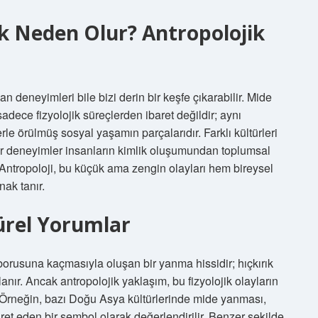
k Neden Olur? Antropolojik
 deneyimleri bile bizi derin bir keşfe çıkarabilir. Mide
adece fizyolojik süreçlerden ibaret değildir; aynı
rle örülmüş sosyal yaşamın parçalarıdır. Farklı kültürleri
tür deneyimler insanların kimlik oluşumundan toplumsal
Antropoloji, bu küçük ama zengin olayları hem bireysel
ak tanır.
türel Yorumlar
orusuna kaçmasıyla oluşan bir yanma hissidir; hıçkırık
nır. Ancak antropolojik yaklaşım, bu fizyolojik olayların
r. Örneğin, bazı Doğu Asya kültürlerinde mide yanması,
aret eden bir sembol olarak değerlendirilir. Benzer şekilde,