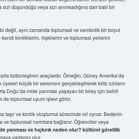
da sizi düşündüğü veya sizi anımsadığına dair batıl bir
tıbbi değil, aynı zamanda toplumsal ve sembolik bir boyut
kendi kimliklerini, ilişkilerini ve toplumsal yerlerini
larla bütünleştiren araçlardır. Örneğin, Güney Amerika’da
uk üyeleri küçük bir seremoni gerçekleştirerek kötü ruhların
rta Doğu’da mide yanması yaşayan bir birey için belirli
em de toplumsal uyum işlevi görür.
ma taşır ve kimlik oluşturma sürecinde rol oynar. Bedenin
zaya ve toplumsal normlara bağlanır. Öğrenciler veya
de yanması ve hıçkırık neden olur? kültürel görelilik
maya yardımcı olur.