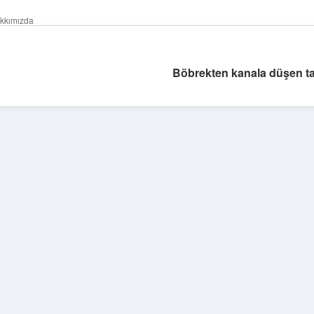
kkımızda
Böbrekten kanala düşen ta
Sidebar
betexper giri