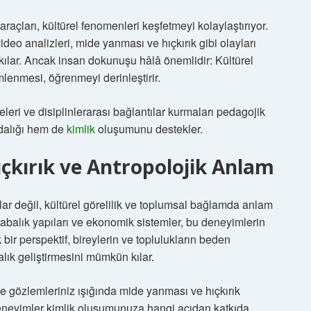
araçları, kültürel fenomenleri keşfetmeyi kolaylaştırıyor.
video analizleri, mide yanması ve hıçkırık gibi olayları
kılar. Ancak insan dokunuşu hâlâ önemlidir: Kültürel
enmesi, öğrenmeyi derinleştirir.
leri ve disiplinlerarası bağlantılar kurmaları pedagojik
ındalığı hem de
kimlik
oluşumunu destekler.
çkırık ve Antropolojik Anlam
lar değil, kültürel görelilik ve toplumsal bağlamda anlam
rabalık yapıları ve ekonomik sistemler, bu deneyimlerin
ir perspektif, bireylerin ve toplulukların beden
alık geliştirmesini mümkün kılar.
e gözlemleriniz ışığında mide yanması ve hıçkırık
eneyimler kimlik oluşumunuza hangi açıdan katkıda