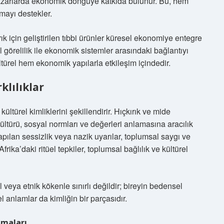
el pazarlarda ekonomik döngüye katkıda bulunur. Bu, hem
mayı destekler.
 için geliştirilen tıbbi ürünler küresel ekonomiye entegre
l görelilik ile ekonomik sistemler arasındaki bağlantıyı
türel hem ekonomik yapılarla etkileşim içindedir.
klılıklar
türel kimliklerini şekillendirir. Hıçkırık ve mide
kültürü, sosyal normları ve değerleri anlamasına aracılık
pılan sessizlik veya nazik uyarılar, toplumsal saygı ve
frika’daki ritüel tepkiler, toplumsal bağlılık ve kültürel
l veya etnik kökenle sınırlı değildir; bireyin bedensel
 anlamlar da kimliğin bir parçasıdır.
şmaları