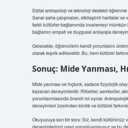
Dijital antropoloji ve teknoloji destekli öğrenme 
Sanal saha çalışmaları, etkileşimli haritalar ve 
farklı kültürler bağlamında incelemeyi mümkün 
bağlamın empati ve duygusal anlayışla deneyiml
Gelecekte, öğrencilerin kendi yorumlarını üretme
olarak teşvik edilecektir. Bu, hem kültürel fark
Sonuç: Mide Yanması, Hı
Mide yanması ve hıçkırık, sadece fizyolojik olay
kazanan deneyimlerdir. Ritüeller, semboller, ak
yorumlanmasında önemli rol oynar. Antropolojik b
deneyimleri üzerinden kimlik ve kültürel farkınd
Okuyucuya son bir soru: Siz, kendi kültürünüz v
deneyimlerinizi nasıl yorumluyorsunuz ve bu d