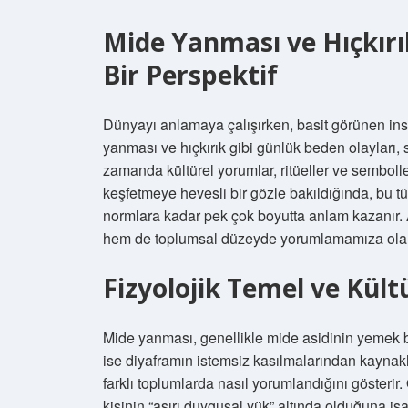
Mide Yanması ve Hıçkırı
Bir Perspektif
Dünyayı anlamaya çalışırken, basit görünen insan
yanması ve hıçkırık gibi günlük beden olayları, s
zamanda kültürel yorumlar, ritüeller ve sembolle
keşfetmeye hevesli bir gözle bakıldığında, bu 
normlara kadar pek çok boyutta anlam kazanır. 
hem de toplumsal düzeyde yorumlamamıza olan
Fizyolojik Temel ve Kül
Mide yanması, genellikle mide asidinin yemek b
ise diyaframın istemsiz kasılmalarından kaynakla
farklı toplumlarda nasıl yorumlandığını gösteri
kişinin “aşırı duygusal yük” altında olduğuna iş