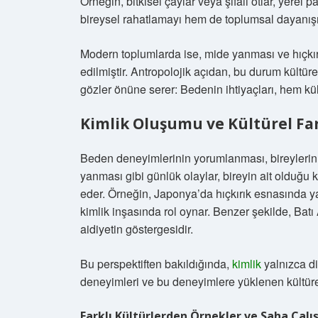
Örneğin, bitkisel çaylar veya şifalı otlar, yer
bireysel rahatlamayı hem de toplumsal dayanış
Modern toplumlarda ise, mide yanması ve hıçkırık
edilmiştir. Antropolojik açıdan, bu durum kültüre
gözler önüne serer: Bedenin ihtiyaçları, hem kül
Kimlik Oluşumu ve Kültürel Far
Beden deneyimlerinin yorumlanması, bireylerin kül
yanması gibi günlük olaylar, bireyin ait olduğu 
eder. Örneğin, Japonya’da hıçkırık esnasında ya
kimlik inşasında rol oynar. Benzer şekilde, Batı A
aidiyetin göstergesidir.
Bu perspektiften bakıldığında,
kimlik
yalnızca di
deneyimleri ve bu deneyimlere yüklenen kültürel
Farklı Kültürlerden Örnekler ve Saha Çalı