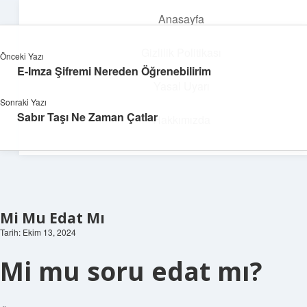
Anasayfa
menüyü
aç
Gizlilik Politikası
Önceki Yazı
E-Imza Şifremi Nereden Öğrenebilirim
Süper Bilgi Durağı
Yasal Uyarı
Sonraki Yazı
Enerji dolu bilgilerle tanış!
Sabır Taşı Ne Zaman Çatlar
Hakkımızda
Mi Mu Edat Mı
Tarih: Ekim 13, 2024
Mi mu soru edat mı?