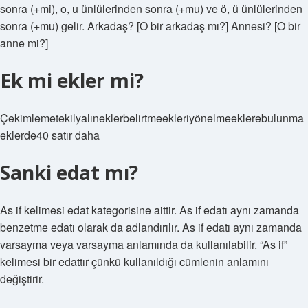
sonra (+mi), o, u ünlülerinden sonra (+mu) ve ö, ü ünlülerinden
sonra (+mu) gelir. Arkadaş? [O bir arkadaş mı?] Annesi? [O bir
anne mi?]
Ek mi ekler mi?
Çekimlemetekilyalıneklerbelirtmeekleriyönelmeeklerebulunma
eklerde40 satır daha
Sanki edat mı?
As if kelimesi edat kategorisine aittir. As if edatı aynı zamanda
benzetme edatı olarak da adlandırılır. As if edatı aynı zamanda
varsayma veya varsayma anlamında da kullanılabilir. “As if”
kelimesi bir edattır çünkü kullanıldığı cümlenin anlamını
değiştirir.