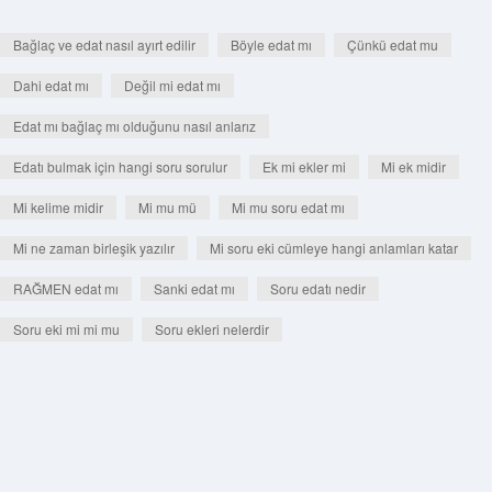
Bağlaç ve edat nasıl ayırt edilir
Böyle edat mı
Çünkü edat mu
Dahi edat mı
Değil mi edat mı
Edat mı bağlaç mı olduğunu nasıl anlarız
Edatı bulmak için hangi soru sorulur
Ek mi ekler mi
Mi ek midir
Mi kelime midir
Mi mu mü
Mi mu soru edat mı
Mi ne zaman birleşik yazılır
Mi soru eki cümleye hangi anlamları katar
RAĞMEN edat mı
Sanki edat mı
Soru edatı nedir
Soru eki mi mi mu
Soru ekleri nelerdir