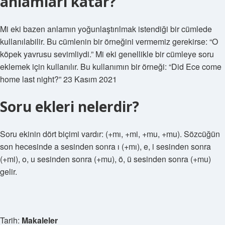
anlamları katar?
Mi eki bazen anlamın yoğunlaştırılmak istendiği bir cümlede
kullanılabilir. Bu cümlenin bir örneğini vermemiz gerekirse: “O
köpek yavrusu sevimliydi.” Mi eki genellikle bir cümleye soru
eklemek için kullanılır. Bu kullanımın bir örneği: “Did Ece come
home last night?” 23 Kasım 2021
Soru ekleri nelerdir?
Soru ekinin dört biçimi vardır: (+mı, +mi, +mu, +mu). Sözcüğün
son hecesinde a sesinden sonra ı (+mı), e, i sesinden sonra
(+mi), o, u sesinden sonra (+mu), ö, ü sesinden sonra (+mu)
gelir.
Tarih:
Makaleler