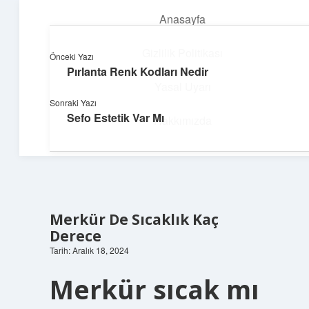
Anasayfa
menüyü
aç
Gizlilik Politikası
Önceki Yazı
Pırlanta Renk Kodları Nedir
Süper Bilgi Durağı
Yasal Uyarı
Sonraki Yazı
Enerji dolu bilgilerle tanış!
Sefo Estetik Var Mı
Hakkımızda
Merkür De Sıcaklık Kaç
Derece
Tarih: Aralık 18, 2024
Merkür sıcak mı