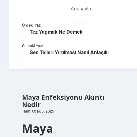
Anasayfa
menüyü
aç
Gizlilik Politikası
Önceki Yazı
Tez Yapmak Ne Demek
Süper Bilgi Durağı
Yasal Uyarı
Sonraki Yazı
Enerji dolu bilgilerle tanış!
Ses Telleri Yırtılması Nasıl Anlaşılır
Hakkımızda
Maya Enfeksiyonu Akıntı
Nedir
Tarih: Ocak 5, 2025
Maya