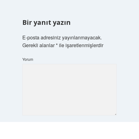
Bir yanıt yazın
E-posta adresiniz yayınlanmayacak.
Gerekli alanlar
*
ile işaretlenmişlerdir
Yorum
İsim*
Scrol
to
the