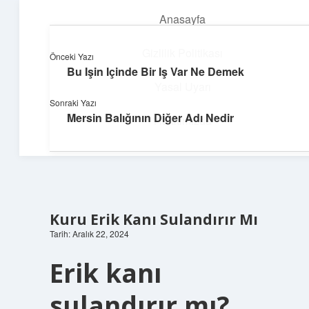
Anasayfa
menüyü
aç
Gizlilik Politikası
Önceki Yazı
Bu Işin Içinde Bir Iş Var Ne Demek
Süper Bilgi Durağı
Yasal Uyarı
Sonraki Yazı
Enerji dolu bilgilerle tanış!
Mersin Balığının Diğer Adı Nedir
Hakkımızda
Kuru Erik Kanı Sulandırır Mı
Tarih: Aralık 22, 2024
Erik kanı
sulandırır mı?