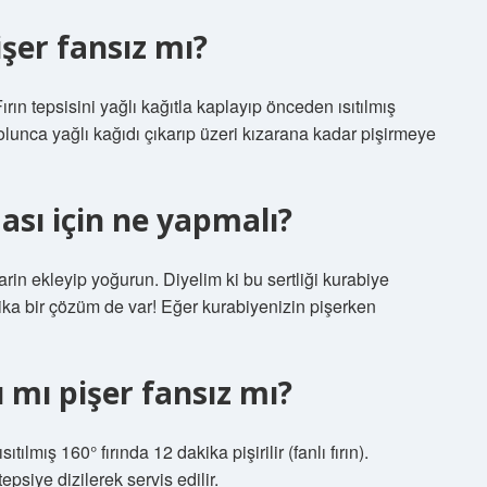
işer fansız mı?
ın tepsisini yağlı kağıtla kaplayıp önceden ısıtılmış
olunca yağlı kağıdı çıkarıp üzeri kızarana kadar pişirmeye
sı için ne yapmalı?
rin ekleyip yoğurun. Diyelim ki bu sertliği kurabiye
rika bir çözüm de var! Eğer kurabiyenizin pişerken
 mı pişer fansız mı?
ılmış 160° fırında 12 dakika pişirilir (fanlı fırın).
psiye dizilerek servis edilir.