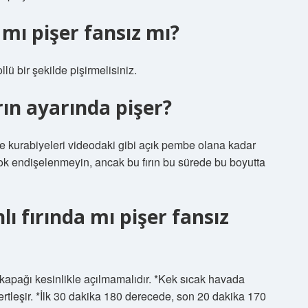
 mı pişer fansız mı?
lü bir şekilde pişirmelisiniz.
rın ayarında pişer?
 ve kurabiyeleri videodaki gibi açık pembe olana kadar
ok endişelenmeyin, ancak bu fırın bu sürede bu boyutta
ı fırında mı pişer fansız
n kapağı kesinlikle açılmamalıdır. *Kek sıcak havada
sertleşir. *İlk 30 dakika 180 derecede, son 20 dakika 170