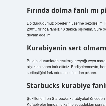
Fırında dolma fanlı mı p
Doldurduğumuz biberlerin üzerine gezdirelim. Fır
200°C fırında fansız 40 dakika pişirelim. Süre d
devam edelim.
Kurabiyenin sert olmama
Bu gibi durumlarda eritilmiş tereyağı veya marga
piştikten sonra fark ettiniz. Endişelenmeyin, ha
sertleştiğini fark ederseniz fırından çıkarın.
Starbucks kurabiye fanlı
Şekillendirilen Starbucks kurabiyeleri önceden ısıt
Kurabiyeler fırından çıkarılıp soğuduktan sonra te