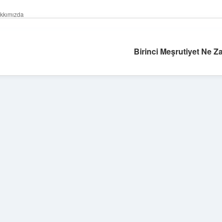
kkımızda
Birinci Meşrutiyet Ne Z
Sidebar
betexper gir