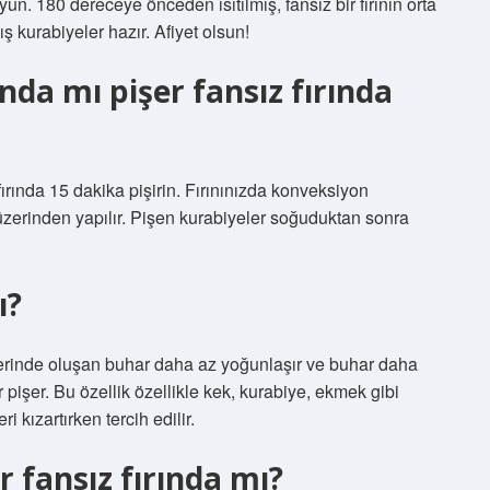
oyun. 180 dereceye önceden ısıtılmış, fansız bir fırının orta
ış kurabiyeler hazır. Afiyet olsun!
ında mı pişer fansız fırında
ırında 15 dakika pişirin. Fırınınızda konveksiyon
üzerinden yapılır. Pişen kurabiyeler soğuduktan sonra
ı?
üzerinde oluşan buhar daha az yoğunlaşır ve buhar daha
tır pişer. Bu özellik özellikle kek, kurabiye, ekmek gibi
i kızartırken tercih edilir.
er fansız fırında mı?