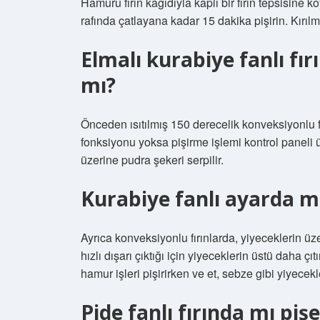
Hamuru fırın kağıdıyla kaplı bir fırın tepsisine k
rafında çatlayana kadar 15 dakika pişirin. Kırılm
Elmalı kurabiye fanlı fır
mı?
Önceden ısıtılmış 150 derecelik konveksiyonlu f
fonksiyonu yoksa pişirme işlemi kontrol paneli 
üzerine pudra şekeri serpilir.
Kurabiye fanlı ayarda m
Ayrıca konveksiyonlu fırınlarda, yiyeceklerin 
hızlı dışarı çıktığı için yiyeceklerin üstü daha çı
hamur işleri pişirirken ve et, sebze gibi yiyecekler
Pide fanlı fırında mı piş