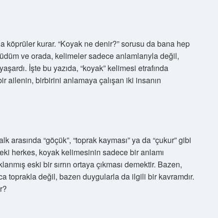
a köprüler kurar. “Koyak ne denir?” sorusu da bana hep
üyüdüm ve orada, kelimeler sadece anlamlarıyla değil,
aşardı. İşte bu yazıda, “koyak” kelimesi etrafında
r ailenin, birbirini anlamaya çalışan iki insanın
lk arasında “göçük”, “toprak kayması” ya da “çukur” gibi
deki herkes, koyak kelimesinin sadece bir anlamı
aklanmış eski bir sırrın ortaya çıkması demektir. Bazen,
ca toprakla değil, bazen duygularla da ilgili bir kavramdır.
ır?