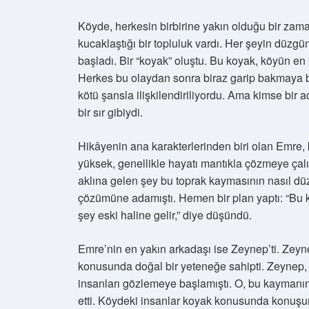
Köyde, herkesin birbirine yakın olduğu bir zaman 
kucaklaştığı bir topluluk vardı. Her şeyin düzg
başladı. Bir “koyak” oluştu. Bu koyak, köyün en
Herkes bu olaydan sonra biraz garip bakmaya ba
kötü şansla ilişkilendiriliyordu. Ama kimse bir
bir sır gibiydi.
Hikâyenin ana karakterlerinden biri olan Emre, 
yüksek, genellikle hayatı mantıkla çözmeye çal
aklına gelen şey bu toprak kaymasının nasıl düze
çözümüne adamıştı. Hemen bir plan yaptı: “Bu 
şey eski haline gelir,” diye düşündü.
Emre’nin en yakın arkadaşı ise Zeynep’ti. Zeyn
konusunda doğal bir yeteneğe sahipti. Zeynep, k
insanları gözlemeye başlamıştı. O, bu kaymanın y
etti. Köydeki insanlar koyak konusunda konuşurk