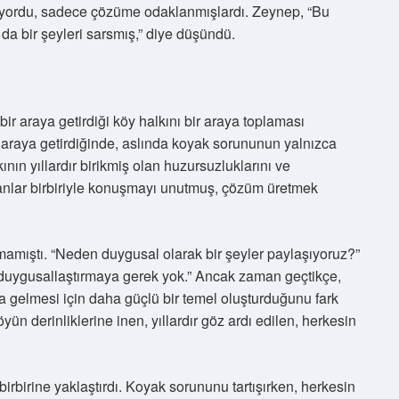
yordu, sadece çözüme odaklanmışlardı. Zeynep, “Bu
da bir şeyleri sarsmış,” diye düşündü.
ir araya getirdiği köy halkını bir araya toplaması
ir araya getirdiğinde, aslında koyak sorununun yalnızca
ının yıllardır birikmiş olan huzursuzluklarını ve
 İnsanlar birbiriyle konuşmayı unutmuş, çözüm üretmek
mamıştı. “Neden duygusal olarak bir şeyler paylaşıyoruz?”
 duygusallaştırmaya gerek yok.” Ancak zaman geçtikçe,
a gelmesi için daha güçlü bir temel oluşturduğunu fark
yün derinliklerine inen, yıllardır göz ardı edilen, herkesin
irbirine yaklaştırdı. Koyak sorununu tartışırken, herkesin