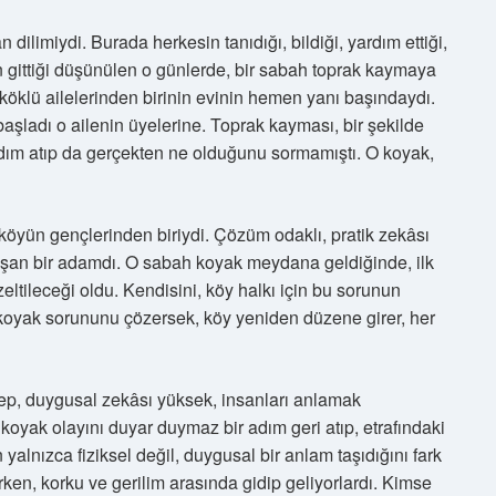
dilimiydi. Burada herkesin tanıdığı, bildiği, yardım ettiği,
ün gittiği düşünülen o günlerde, bir sabah toprak kaymaya
 köklü ailelerinden birinin evinin hemen yanı başındaydı.
şladı o ailenin üyelerine. Toprak kayması, bir şekilde
 adım atıp da gerçekten ne olduğunu sormamıştı. O koyak,
köyün gençlerinden biriydi. Çözüm odaklı, pratik zekâsı
ışan bir adamdı. O sabah koyak meydana geldiğinde, ilk
ltileceği oldu. Kendisini, köy halkı için bu sorunun
koyak sorununu çözersek, köy yeniden düzene girer, her
ep, duygusal zekâsı yüksek, insanları anlamak
oyak olayını duyar duymaz bir adım geri atıp, etrafındaki
alnızca fiziksel değil, duygusal bir anlam taşıdığını fark
en, korku ve gerilim arasında gidip geliyorlardı. Kimse