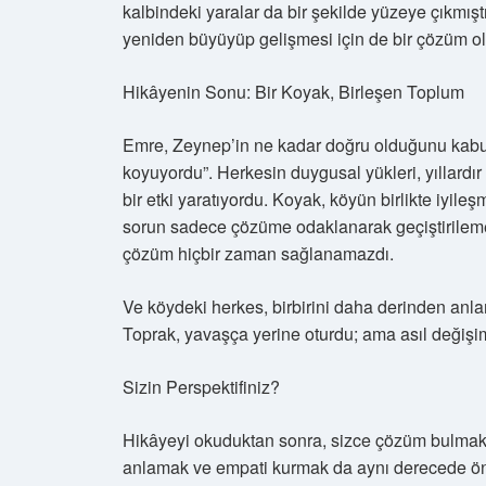
kalbindeki yaralar da bir şekilde yüzeye çıkmı
yeniden büyüyüp gelişmesi için de bir çözüm o
Hikâyenin Sonu: Bir Koyak, Birleşen Toplum
Emre, Zeynep’in ne kadar doğru olduğunu kabul e
koyuyordu”. Herkesin duygusal yükleri, yıllardı
bir etki yaratıyordu. Koyak, köyün birlikte iyile
sorun sadece çözüme odaklanarak geçiştirileme
çözüm hiçbir zaman sağlanamazdı.
Ve köydeki herkes, birbirini daha derinden an
Toprak, yavaşça yerine oturdu; ama asıl değişi
Sizin Perspektifiniz?
Hikâyeyi okuduktan sonra, sizce çözüm bulmak 
anlamak ve empati kurmak da aynı derecede öne