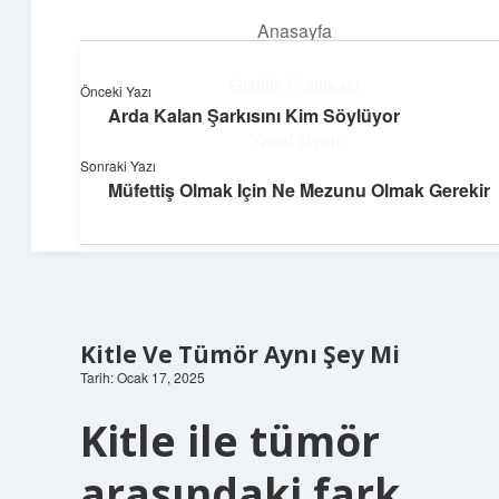
Anasayfa
menüyü
aç
Gizlilik Politikası
Önceki Yazı
Arda Kalan Şarkısını Kim Söylüyor
Süper Bilgi Durağı
Yasal Uyarı
Sonraki Yazı
Enerji dolu bilgilerle tanış!
Müfettiş Olmak Için Ne Mezunu Olmak Gerekir
Hakkımızda
Kitle Ve Tümör Aynı Şey Mi
Tarih: Ocak 17, 2025
Kitle ile tümör
arasındaki fark