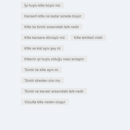
İyi huylu kitle büyür mü
Kanserli kitle ne kadar sürede büyür
Kitle ile tümör arasındaki fark nedir
Kitle kansere dönüşür mü
Kitle tehlikeli midir
Kitle ve kist aynı şey mi
Kitlenin iyi huylu olduğu nasıl anlaşılır
Tümör ile kitle aynı mı
Tümör stresten olur mu
Tümör ve kanser arasındaki fark nedir
Vücutta kitle neden oluşur