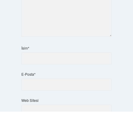
İsim*
E-Posta*
Web Sitesi
Scrol
to
the
top