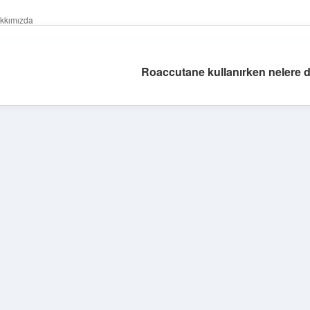
kkımızda
Roaccutane kullanırken nelere di
Sidebar
betexper giri