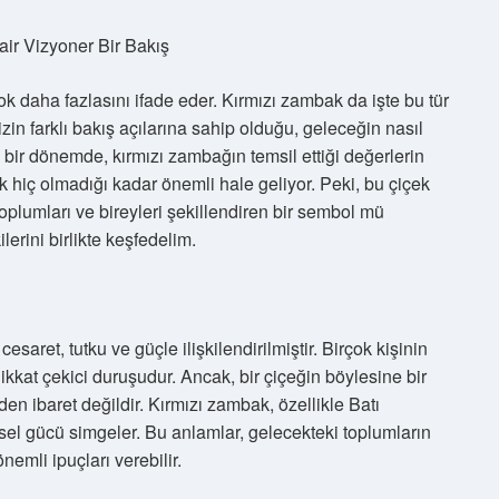
ir Vizyoner Bir Bakış
ok daha fazlasını ifade eder. Kırmızı zambak da işte bu tür
izin farklı bakış açılarına sahip olduğu, geleceğin nasıl
 bir dönemde, kırmızı zambağın temsil ettiği değerlerin
mak hiç olmadığı kadar önemli hale geliyor. Peki, bu çiçek
oplumları ve bireyleri şekillendiren bir sembol mü
erini birlikte keşfedelim.
saret, tutku ve güçle ilişkilendirilmiştir. Birçok kişinin
 dikkat çekici duruşudur. Ancak, bir çiçeğin böylesine bir
n ibaret değildir. Kırmızı zambak, özellikle Batı
kişisel gücü simgeler. Bu anlamlar, gelecekteki toplumların
nemli ipuçları verebilir.