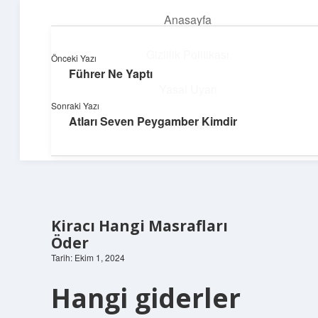
Anasayfa
menüyü
aç
Gizlilik Politikası
Önceki Yazı
Führer Ne Yaptı
Süper Bilgi Durağı
Yasal Uyarı
Sonraki Yazı
Enerji dolu bilgilerle tanış!
Atları Seven Peygamber Kimdir
Hakkımızda
Kiracı Hangi Masrafları
Öder
Tarih: Ekim 1, 2024
Hangi giderler