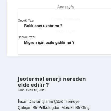
Anasayfa
menüyü
aç
Gizlilik Politikası
Önceki Yazı
Balık saçı uzatır mı ?
Süper Bilgi Durağı
Yasal Uyarı
Sonraki Yazı
Enerji dolu bilgilerle tanış!
Migren için acile gidilir mi ?
Hakkımızda
Jeotermal enerji nereden
elde edilir ?
Tarih: Ocak 18, 2026
İnsan Davranışlarını Çözümlemeye
Çalışan Bir Psikologdan Meraklı Bir Giriş: