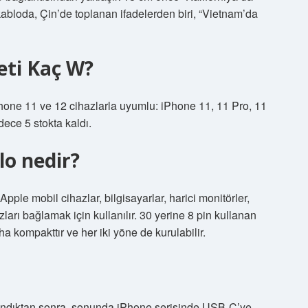
kabloda, Çin’de toplanan ifadelerden biri, “Vietnam’da
leti Kaç W?
one 11 ve 12 cihazlarla uyumlu: iPhone 11, 11 Pro, 11
ece 5 stokta kaldı.
lo nedir?
pple mobil cihazlar, bilgisayarlar, harici monitörler,
ları bağlamak için kullanılır. 30 yerine 8 pin kullanan
a kompakttır ve her iki yöne de kurulabilir.
llandıktan sonra, sonunda iPhone serisinde USB-C’ye