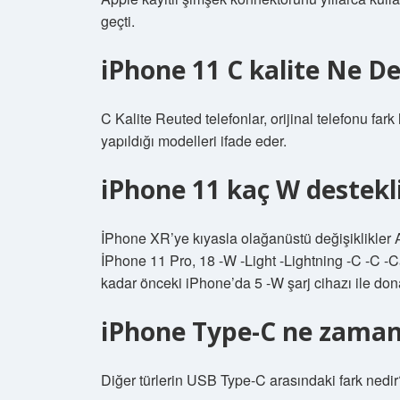
geçti.
iPhone 11 C kalite Ne 
C Kalite Reuted telefonlar, orijinal telefonu far
yapıldığı modelleri ifade eder.
iPhone 11 kaç W destekl
İPhone XR’ye kıyasla olağanüstü değişiklikler Ap
İPhone 11 Pro, 18 -W -Light -Lightning -C -C -
kadar önceki iPhone’da 5 -W şarj cihazı ile donat
iPhone Type-C ne zaman 
Diğer türlerin USB Type-C arasındaki fark ned