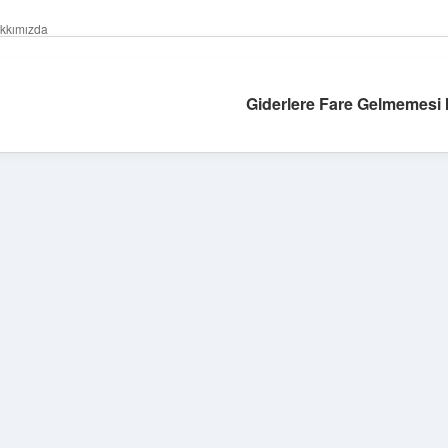
kkımızda
Giderlere Fare Gelmemesi 
Sidebar
betexper giri