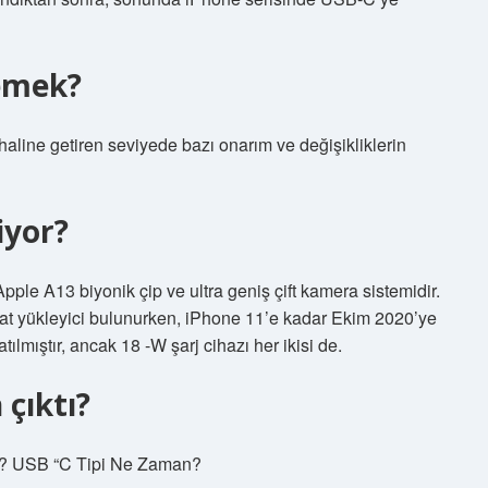
Demek?
k haline getiren seviyede bazı onarım ve değişikliklerin
iyor?
ple A13 biyonik çip ve ultra geniş çift kamera sistemidir.
Cat yükleyici bulunurken, iPhone 11’e kadar Ekim 2020’ye
ılmıştır, ancak 18 -W şarj cihazı her ikisi de.
çıktı?
ir? USB “C Tipi Ne Zaman?