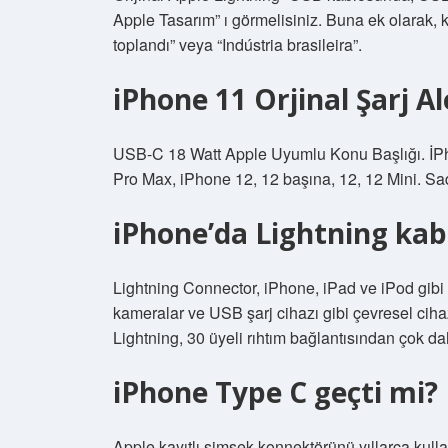
Apple Tasarım” ı görmelisiniz. Buna ek olarak, 
toplandı” veya “Indústria brasileira”.
iPhone 11 Orjinal Şarj A
USB-C 18 Watt Apple Uyumlu Konu Başlığı. İPh
Pro Max, iPhone 12, 12 başına, 12, 12 Mini. Sad
iPhone’da Lightning kab
Lightning Connector, iPhone, iPad ve iPod gibi A
kameralar ve USB şarj cihazı gibi çevresel cihaz
Lightning, 30 üyeli rıhtım bağlantısından çok dah
iPhone Type C geçti mi?
Apple kayıtlı şimşek konnektörünü yıllarca ku