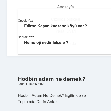
Anasayfa
menüyü
aç
Gizlilik Politikası
Önceki Yazı
Edirne Keşan kaç tane köyü var ?
Süper Bilgi Durağı
Yasal Uyarı
Sonraki Yazı
Enerji dolu bilgilerle tanış!
Homoloji nedir felsefe ?
Hakkımızda
Hodbin adam ne demek ?
Tarih: Ekim 26, 2025
Hodbin Adam Ne Demek? Eğitimde ve
Toplumda Derin Anlamı