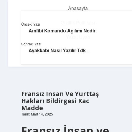
Anasayfa
menüyü
aç
Gizlilik Politikası
Önceki Yazı
Amfibi Komando Açılımı Nedir
Süper Bilgi Durağı
Yasal Uyarı
Sonraki Yazı
Enerji dolu bilgilerle tanış!
Ayakkabı Nasıl Yazılır Tdk
Hakkımızda
Fransız Insan Ve Yurttaş
Hakları Bildirgesi Kac
Madde
Tarih: Mart 14, 2025
Fransız İnsan ve