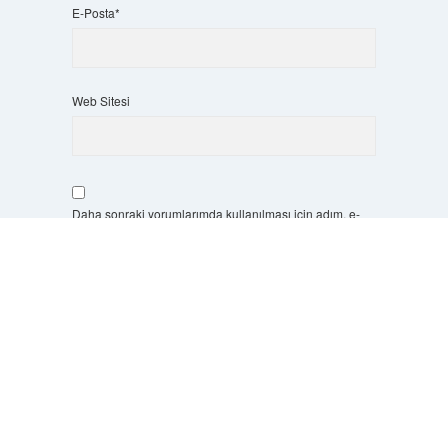
E-Posta*
Web Sitesi
Daha sonraki yorumlarımda kullanılması için adım, e-
posta adresim ve site adresim bu tarayıcıya kaydedilsin.
Scrol
to
the
9 - 5 kaçtır?
*
top