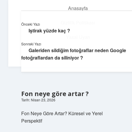
Anasayfa
menüyü
aç
Gizlilik Politikası
Önceki Yazı
Iştirak yüzde kaç ?
Süper Bilgi Durağı
Yasal Uyarı
Sonraki Yazı
Enerji dolu bilgilerle tanış!
Galeriden sildiğim fotoğraflar neden Google
Hakkımızda
fotoğraflardan da siliniyor ?
Fon neye göre artar ?
Tarih: Nisan 23, 2026
Fon Neye Göre Artar? Küresel ve Yerel
Perspektif