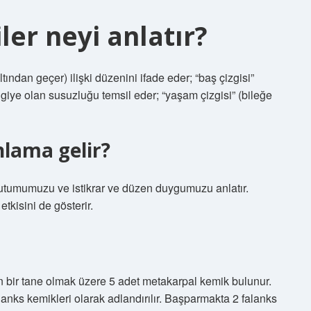
ler neyi anlatır?
ltından geçer) ilişki düzenini ifade eder; “baş çizgisi”
lgiye olan susuzluğu temsil eder; “yaşam çizgisi” (bileğe
nlama gelir?
ı tutumumuzu ve istikrar ve düzen duygumuzu anlatır.
tkisini de gösterir.
n bir tane olmak üzere 5 adet metakarpal kemik bulunur.
nks kemikleri olarak adlandırılır. Başparmakta 2 falanks