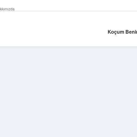
kkımızda
Koçum Benim
Sidebar
betexper giriş