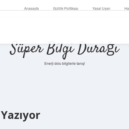
Anasayfa
Gizlilik Politikası
Yasal Uyarı
Ha
Süper Bilgi Durağı
Enerji dolu bilgilerle tanış!
 Yazıyor