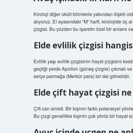
Kiroloji diğer okült bilimlerle yakından ilişkil
alıyoruz. El ayasındaki “M” harfi, kirolojide üç 
çizgisi. Bu yüzden bu işaretin özel bir anlamı va
Elde evlilik çizgisi hangis
Evlilik yaşı evlilik çizgisinin hayat çizgisini kes
geçtiği yerde Apollon (güneş çizgisi) çıkmalı v
serçe parmağa (Merkür para) bir dal gitmelidir.
Elde çift hayat çizgisi 
Çift can simidi. Bir kişinin farklı potansiyel yön
Bu çizgi genellikle kişinin çok yönlü bir hayat s
Avuç içinde uçgen ne an