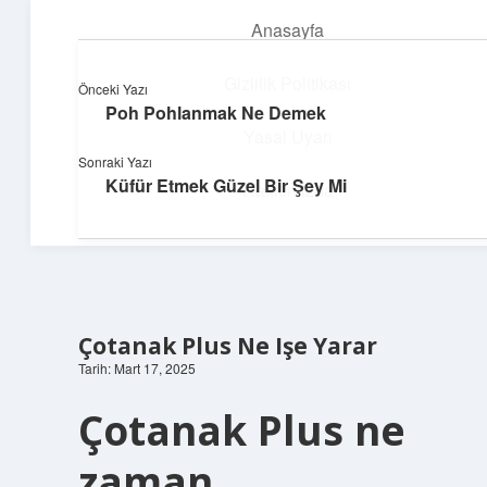
Anasayfa
menüyü
aç
Gizlilik Politikası
Önceki Yazı
Poh Pohlanmak Ne Demek
Süper Bilgi Durağı
Yasal Uyarı
Sonraki Yazı
Enerji dolu bilgilerle tanış!
Küfür Etmek Güzel Bir Şey Mi
Hakkımızda
Çotanak Plus Ne Işe Yarar
Tarih: Mart 17, 2025
Çotanak Plus ne
zaman