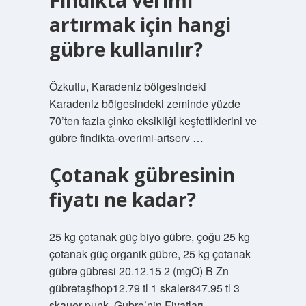
Fındıkta verimi
artırmak için hangi
gübre kullanılır?
Özkutlu, Karadeniz bölgesindeki
Karadeniz bölgesindeki zeminde yüzde
70’ten fazla çinko eksikliği keşfettiklerini ve
gübre findikta-overimi-artserv …
Çotanak gübresinin
fiyatı ne kadar?
25 kg çotanak güç biyo gübre, çoğu 25 kg
çotanak güç organik gübre, 25 kg çotanak
gübre gübresi 20.12.15 2 (mgO) B Zn
gübretaşfhop12.79 tl 1 skaler847.95 tl 3
skauer punk. Gubre’nin Fiyatları,